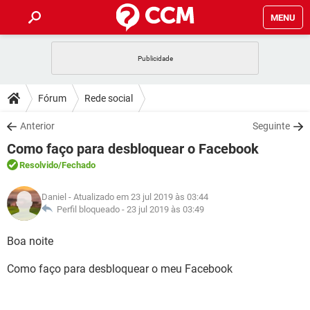
MENU
INÍCIO
JOGOS
WHATSAPP
DICAS
Fórum
Rede social
CELULAR
FACEBOOK
JOGOS
WHATSAPP
DOWNLOADS
Anterior
Seguinte
OUTLOOK
EXCEL
CELULAR
FACEBOOK
Como faço para desbloquear o Facebook
INSTAGRAM
JOGOS
GMAIL
WHATSAPP
FÓRUM
OUTLOOK
EXCEL
Resolvido
/Fechado
GUIA DE COMPRAS
CELULAR
FACEBOOK
INSTAGRAM
JOGOS
GMAIL
WHATSAPP
GLOSSÁRIO
OUTLOOK
Daniel
- Atualizado em 23 jul 2019 às 03:44
EXCEL
GUIA DE COMPRAS
CELULAR
FACEBOOK
Perfil bloqueado -
23 jul 2019 às 03:49
INSTAGRAM
JOGOS
GMAIL
WHATSAPP
OUTLOOK
EXCEL
Boa noite
GUIA DE COMPRAS
CELULAR
FACEBOOK
INSTAGRAM
GMAIL
Como faço para desbloquear o meu Facebook
OUTLOOK
EXCEL
GUIA DE COMPRAS
INSTAGRAM
GMAIL