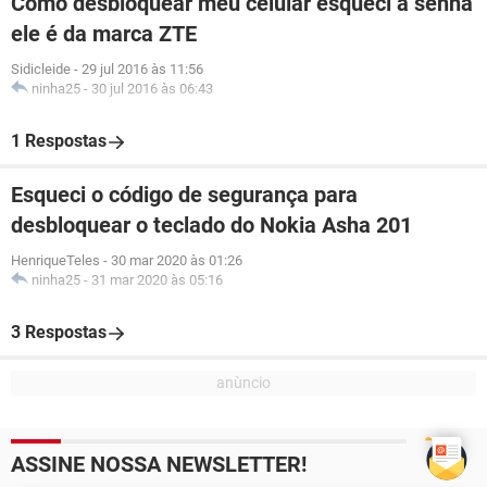
Como desbloquear meu celular esqueci a senha
ele é da marca ZTE
Sidicleide
-
29 jul 2016 às 11:56
ninha25
-
30 jul 2016 às 06:43
1 Respostas
Esqueci o código de segurança para
desbloquear o teclado do Nokia Asha 201
HenriqueTeles
-
30 mar 2020 às 01:26
ninha25
-
31 mar 2020 às 05:16
3 Respostas
ASSINE NOSSA NEWSLETTER!