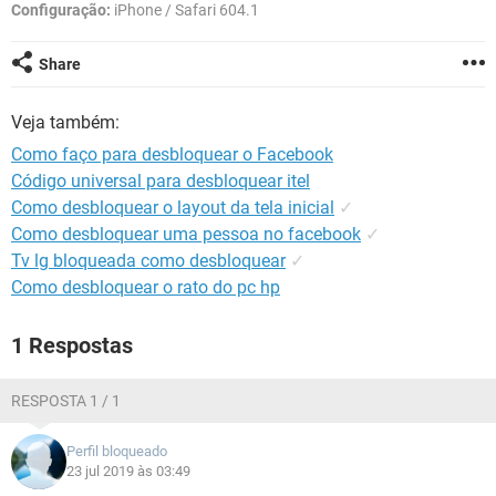
GUIA DE COMPRAS
Configuração:
iPhone / Safari 604.1
Share
Veja também:
Como faço para desbloquear o Facebook
Código universal para desbloquear itel
Como desbloquear o layout da tela inicial
✓
Como desbloquear uma pessoa no facebook
✓
Tv lg bloqueada como desbloquear
✓
Como desbloquear o rato do pc hp
1 Respostas
RESPOSTA 1 / 1
Perfil bloqueado
23 jul 2019 às 03:49