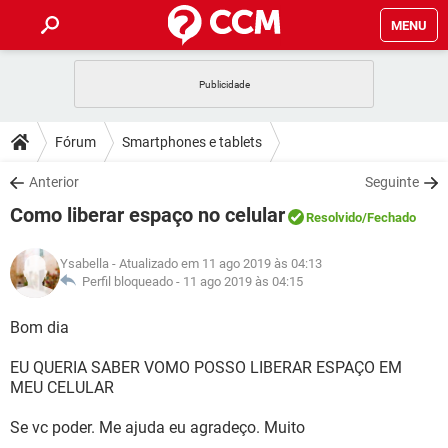
MENU
INÍCIO
JOGOS
WHATSAPP
DICAS
Fórum
Smartphones e tablets
CELULAR
FACEBOOK
JOGOS
WHATSAPP
DOWNLOADS
Anterior
Seguinte
OUTLOOK
EXCEL
CELULAR
FACEBOOK
Como liberar espaço no celular
INSTAGRAM
JOGOS
GMAIL
WHATSAPP
Resolvido
/Fechado
FÓRUM
OUTLOOK
EXCEL
GUIA DE COMPRAS
CELULAR
FACEBOOK
Ysabella
- Atualizado em 11 ago 2019 às 04:13
INSTAGRAM
JOGOS
GMAIL
WHATSAPP
GLOSSÁRIO
Perfil bloqueado -
11 ago 2019 às 04:15
OUTLOOK
EXCEL
GUIA DE COMPRAS
CELULAR
FACEBOOK
INSTAGRAM
JOGOS
GMAIL
WHATSAPP
Bom dia
OUTLOOK
EXCEL
GUIA DE COMPRAS
CELULAR
FACEBOOK
EU QUERIA SABER VOMO POSSO LIBERAR ESPAÇO EM
INSTAGRAM
GMAIL
MEU CELULAR
OUTLOOK
EXCEL
GUIA DE COMPRAS
INSTAGRAM
GMAIL
Se vc poder. Me ajuda eu agradeço. Muito