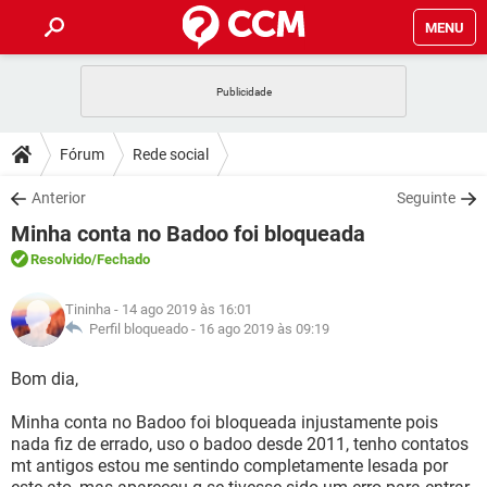
MENU
INÍCIO
JOGOS
WHATSAPP
DICAS
Fórum
Rede social
CELULAR
FACEBOOK
JOGOS
WHATSAPP
DOWNLOADS
Anterior
Seguinte
OUTLOOK
EXCEL
CELULAR
FACEBOOK
Minha conta no Badoo foi bloqueada
INSTAGRAM
JOGOS
GMAIL
WHATSAPP
FÓRUM
OUTLOOK
EXCEL
Resolvido
/Fechado
GUIA DE COMPRAS
CELULAR
FACEBOOK
INSTAGRAM
JOGOS
GMAIL
WHATSAPP
GLOSSÁRIO
OUTLOOK
Tininha
- 14 ago 2019 às 16:01
EXCEL
GUIA DE COMPRAS
CELULAR
FACEBOOK
Perfil bloqueado -
16 ago 2019 às 09:19
INSTAGRAM
JOGOS
GMAIL
WHATSAPP
OUTLOOK
EXCEL
Bom dia,
GUIA DE COMPRAS
CELULAR
FACEBOOK
INSTAGRAM
GMAIL
Minha conta no Badoo foi bloqueada injustamente pois
OUTLOOK
EXCEL
GUIA DE COMPRAS
nada fiz de errado, uso o badoo desde 2011, tenho contatos
INSTAGRAM
GMAIL
mt antigos estou me sentindo completamente lesada por