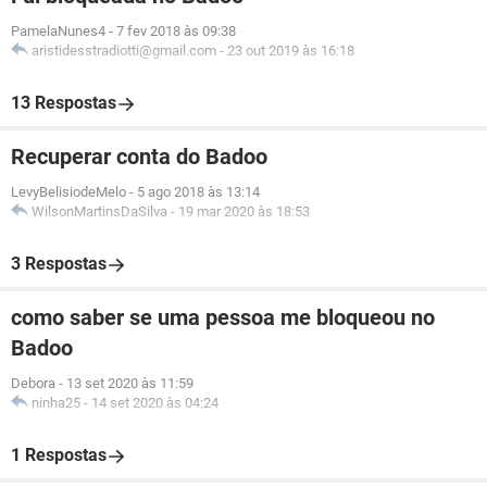
PamelaNunes4
-
7 fev 2018 às 09:38
aristidesstradiotti@gmail.com
-
23 out 2019 às 16:18
13 Respostas
Recuperar conta do Badoo
LevyBelisiodeMelo
-
5 ago 2018 às 13:14
WilsonMartinsDaSilva
-
19 mar 2020 às 18:53
3 Respostas
como saber se uma pessoa me bloqueou no
Badoo
Debora
-
13 set 2020 às 11:59
ninha25
-
14 set 2020 às 04:24
1 Respostas