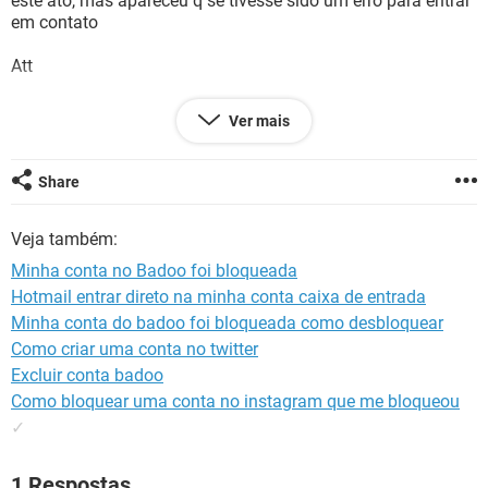
este ato, mas apareceu q se tivesse sido um erro para entrar
GUIA DE COMPRAS
em contato
Att
Ver mais
Share
Configuração:
Android / SamsungBrowser 9.4
Veja também:
Minha conta no Badoo foi bloqueada
Hotmail entrar direto na minha conta caixa de entrada
Minha conta do badoo foi bloqueada como desbloquear
Como criar uma conta no twitter
Excluir conta badoo
Como bloquear uma conta no instagram que me bloqueou
✓
1 Respostas