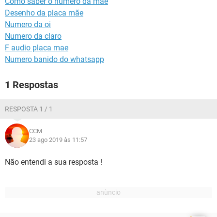
Como saber o número da mãe
GUIA DE COMPRAS
Desenho da placa mãe
Numero da oi
Numero da claro
F audio placa mae
Numero banido do whatsapp
1 Respostas
RESPOSTA 1 / 1
CCM
23 ago 2019 às 11:57
Não entendi a sua resposta !