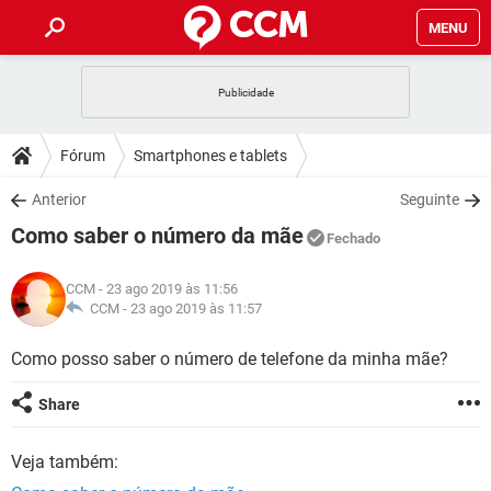
MENU
INÍCIO
JOGOS
WHATSAPP
DICAS
Fórum
Smartphones e tablets
CELULAR
FACEBOOK
JOGOS
WHATSAPP
DOWNLOADS
Anterior
Seguinte
OUTLOOK
EXCEL
CELULAR
FACEBOOK
Como saber o número da mãe
INSTAGRAM
JOGOS
GMAIL
WHATSAPP
Fechado
FÓRUM
OUTLOOK
EXCEL
GUIA DE COMPRAS
CELULAR
FACEBOOK
CCM
- 23 ago 2019 às 11:56
INSTAGRAM
JOGOS
GMAIL
WHATSAPP
GLOSSÁRIO
CCM -
23 ago 2019 às 11:57
OUTLOOK
EXCEL
GUIA DE COMPRAS
CELULAR
FACEBOOK
INSTAGRAM
JOGOS
GMAIL
WHATSAPP
Como posso saber o número de telefone da minha mãe?
OUTLOOK
EXCEL
GUIA DE COMPRAS
CELULAR
FACEBOOK
Share
INSTAGRAM
GMAIL
OUTLOOK
EXCEL
GUIA DE COMPRAS
Veja também:
INSTAGRAM
GMAIL