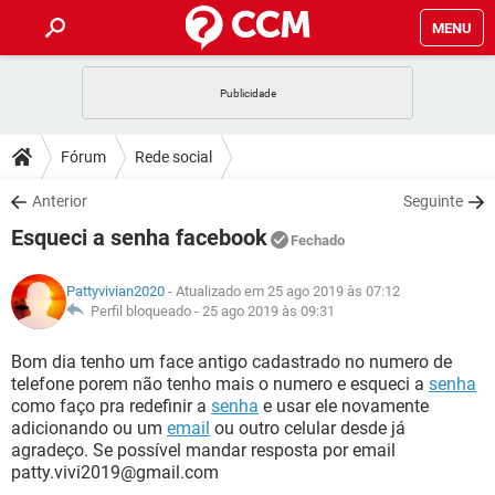
MENU
INÍCIO
JOGOS
WHATSAPP
DICAS
Fórum
Rede social
CELULAR
FACEBOOK
JOGOS
WHATSAPP
DOWNLOADS
Anterior
Seguinte
OUTLOOK
EXCEL
CELULAR
FACEBOOK
Esqueci a senha facebook
INSTAGRAM
JOGOS
GMAIL
WHATSAPP
Fechado
FÓRUM
OUTLOOK
EXCEL
GUIA DE COMPRAS
CELULAR
FACEBOOK
Pattyvivian2020
- Atualizado em 25 ago 2019 às 07:12
INSTAGRAM
JOGOS
GMAIL
WHATSAPP
GLOSSÁRIO
Perfil bloqueado -
25 ago 2019 às 09:31
OUTLOOK
EXCEL
GUIA DE COMPRAS
CELULAR
FACEBOOK
INSTAGRAM
JOGOS
GMAIL
WHATSAPP
Bom dia tenho um face antigo cadastrado no numero de
OUTLOOK
EXCEL
telefone porem não tenho mais o numero e esqueci a
senha
GUIA DE COMPRAS
CELULAR
FACEBOOK
como faço pra redefinir a
senha
e usar ele novamente
INSTAGRAM
GMAIL
adicionando ou um
email
ou outro celular desde já
OUTLOOK
EXCEL
GUIA DE COMPRAS
agradeço. Se possível mandar resposta por email
INSTAGRAM
GMAIL
patty.vivi2019@gmail.com