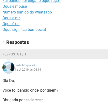
Fui banido por engano oque faço?
GUIA DE COMPRAS
Oque é mouse
Numero banido do whatsapp
Oque e ntr
Oque é url
Oque significa bomboclat
1 Respostas
RESPOSTA 1 / 1
Perfil bloqueado
4 set 2019 às 04:14
Olá Du,
Você foi banido onde, por quem?
Obrigada por esclarecer