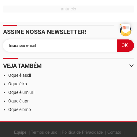
ASSINE NOSSA NEWSLETTER!
VEJA TAMBÉM
Oque é ascii
Oque é kb
Oque é um url
Oque é apn
Oque é bmp
Equipe
Termos de uso
Política de Privacidade
Contato