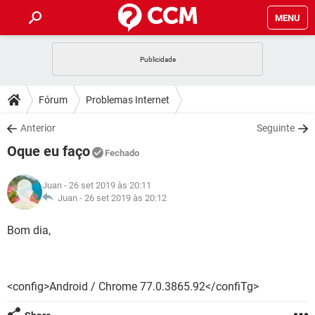
MENU
INÍCIO
JOGOS
WHATSAPP
DICAS
Fórum
Problemas Internet
CELULAR
FACEBOOK
JOGOS
WHATSAPP
DOWNLOADS
Anterior
Seguinte
OUTLOOK
EXCEL
CELULAR
FACEBOOK
Oque eu faço
INSTAGRAM
JOGOS
GMAIL
WHATSAPP
Fechado
FÓRUM
OUTLOOK
EXCEL
GUIA DE COMPRAS
CELULAR
FACEBOOK
Juan
- 26 set 2019 às 20:11
INSTAGRAM
JOGOS
GMAIL
WHATSAPP
GLOSSÁRIO
Juan -
26 set 2019 às 20:12
OUTLOOK
EXCEL
GUIA DE COMPRAS
CELULAR
FACEBOOK
INSTAGRAM
JOGOS
GMAIL
WHATSAPP
Bom dia,
OUTLOOK
EXCEL
GUIA DE COMPRAS
CELULAR
FACEBOOK
INSTAGRAM
GMAIL
OUTLOOK
EXCEL
GUIA DE COMPRAS
<config>Android / Chrome 77.0.3865.92</confiTg>
INSTAGRAM
GMAIL