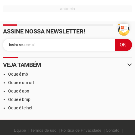
ASSINE NOSSA NEWSLETTER!
VEJA TAMBÉM
Oque é mb
Oque é um url
Oque é apn
Oque é bmp
Oque é telnet
Equipe
Termos de uso
Política de Privacidade
Contato