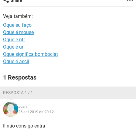
Share
GUIA DE COMPRAS
Veja também:
Oque eu faço
Oque é mouse
Oque e ntr
Oque é url
Oque significa bomboclat
Oque é ascii
1 Respostas
RESPOSTA 1 / 1
Juan
26 set 2019 às 20:12
II não consigo entra