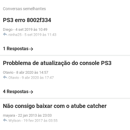
Conversas semelhantes
PS3 erro 8002f334
Diego
-
4 set 2019 às 10:49
ninha25
-
5 set 2019 às 11:43
1 Respostas
Probblema de atualização do console PS3
Otavio
-
8 abr 2020 às 14:57
Otavio
-
9 abr 2020 às 17:47
4 Respostas
Não consigo baixar com o atube catcher
mayara
-
22 jan 2013 às 23:03
Wylson
-
19 fev 2017 às 03:55