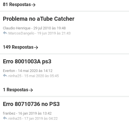
81 Respostas
Problema no aTube Catcher
Claudio Henrique
-
29 jul 2010 às 19:48
MarcosDangelo
-
19 jun 2019 às 21:43
149 Respostas
Erro 8001003A ps3
Everton
-
14 mai 2020 às 14:12
ninha25
-
15 mai 2020 às 05:45
1 Respostas
Erro 80710736 no PS3
franbez
-
16 jan 2019 às 13:42
ninha25
-
17 jan 2019 às 04:22