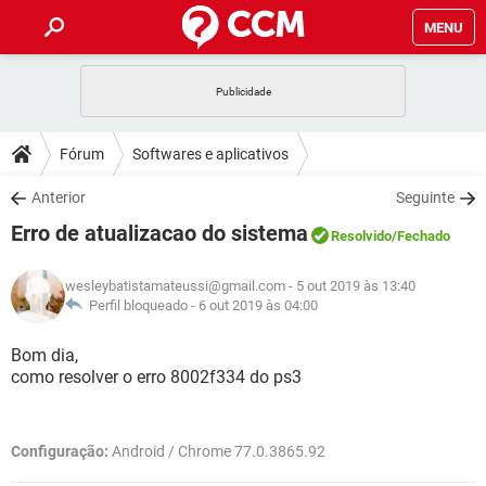
MENU
INÍCIO
JOGOS
WHATSAPP
DICAS
Fórum
Softwares e aplicativos
CELULAR
FACEBOOK
JOGOS
WHATSAPP
DOWNLOADS
Anterior
Seguinte
OUTLOOK
EXCEL
CELULAR
FACEBOOK
Erro de atualizacao do sistema
INSTAGRAM
JOGOS
GMAIL
WHATSAPP
Resolvido
/Fechado
FÓRUM
OUTLOOK
EXCEL
GUIA DE COMPRAS
CELULAR
FACEBOOK
wesleybatistamateussi@gmail.com
- 5 out 2019 às 13:40
INSTAGRAM
JOGOS
GMAIL
WHATSAPP
GLOSSÁRIO
Perfil bloqueado -
6 out 2019 às 04:00
OUTLOOK
EXCEL
GUIA DE COMPRAS
CELULAR
FACEBOOK
INSTAGRAM
JOGOS
GMAIL
WHATSAPP
Bom dia,
OUTLOOK
EXCEL
como resolver o erro 8002f334 do ps3
GUIA DE COMPRAS
CELULAR
FACEBOOK
INSTAGRAM
GMAIL
OUTLOOK
EXCEL
GUIA DE COMPRAS
Configuração:
Android / Chrome 77.0.3865.92
INSTAGRAM
GMAIL