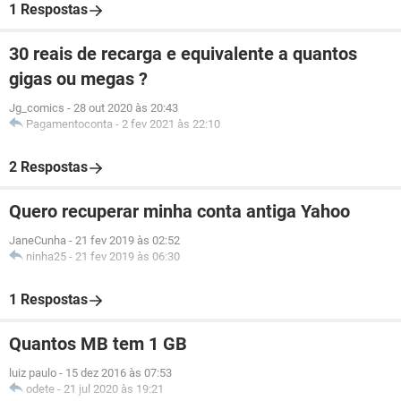
1 Respostas
30 reais de recarga e equivalente a quantos
gigas ou megas ?
Jg_comics
-
28 out 2020 às 20:43
Pagamentoconta
-
2 fev 2021 às 22:10
2 Respostas
Quero recuperar minha conta antiga Yahoo
JaneCunha
-
21 fev 2019 às 02:52
ninha25
-
21 fev 2019 às 06:30
1 Respostas
Quantos MB tem 1 GB
luiz paulo
-
15 dez 2016 às 07:53
odete
-
21 jul 2020 às 19:21