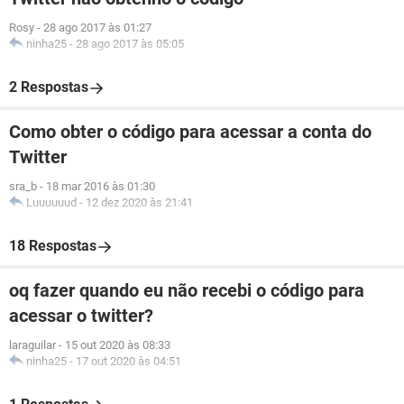
Rosy
-
28 ago 2017 às 01:27
ninha25
-
28 ago 2017 às 05:05
2 Respostas
Como obter o código para acessar a conta do
Twitter
sra_b
-
18 mar 2016 às 01:30
Luuuuuud
-
12 dez 2020 às 21:41
18 Respostas
oq fazer quando eu não recebi o código para
acessar o twitter?
laraguilar
-
15 out 2020 às 08:33
ninha25
-
17 out 2020 às 04:51