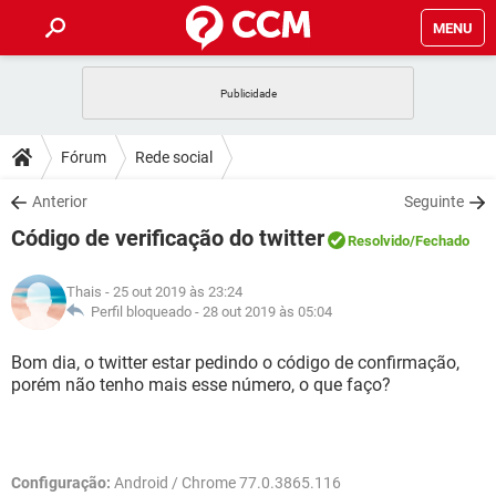
MENU
INÍCIO
JOGOS
WHATSAPP
DICAS
Fórum
Rede social
CELULAR
FACEBOOK
JOGOS
WHATSAPP
DOWNLOADS
Anterior
Seguinte
OUTLOOK
EXCEL
CELULAR
FACEBOOK
Código de verificação do twitter
INSTAGRAM
JOGOS
GMAIL
WHATSAPP
Resolvido
/Fechado
FÓRUM
OUTLOOK
EXCEL
GUIA DE COMPRAS
CELULAR
FACEBOOK
Thais
- 25 out 2019 às 23:24
INSTAGRAM
JOGOS
GMAIL
WHATSAPP
GLOSSÁRIO
Perfil bloqueado -
28 out 2019 às 05:04
OUTLOOK
EXCEL
GUIA DE COMPRAS
CELULAR
FACEBOOK
INSTAGRAM
JOGOS
GMAIL
WHATSAPP
Bom dia, o twitter estar pedindo o código de confirmação,
OUTLOOK
EXCEL
porém não tenho mais esse número, o que faço?
GUIA DE COMPRAS
CELULAR
FACEBOOK
INSTAGRAM
GMAIL
OUTLOOK
EXCEL
GUIA DE COMPRAS
INSTAGRAM
GMAIL
Configuração:
Android / Chrome 77.0.3865.116