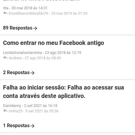
rita
-
30 mai 2018 às 14:31
Eronildoeronildonildo76
-
25 mai 2019 às 01:30
89 Respostas
Como entrar no meu Facebook antigo
LenitaGonalvesleninha
-
23 ago 2018 às 12:19
Andreia
-
27 ago 2018 às 08:43
2 Respostas
Falha ao iniciar sessão: Falha ao acessar sua
conta através deste aplicativo.
Danidanny
-
2 set 2021 às 16:18
ninha25
-
5 set 2021 às 05:36
1 Respostas