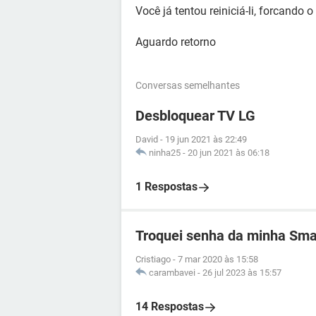
Você já tentou reiniciá-li, forcando 
Aguardo retorno
Conversas semelhantes
Desbloquear TV LG
David
-
19 jun 2021 às 22:49
ninha25
-
20 jun 2021 às 06:18
1 Respostas
Troquei senha da minha Smar
Cristiago
-
7 mar 2020 às 15:58
carambavei
-
26 jul 2023 às 15:57
14 Respostas