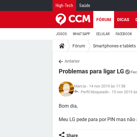
High-Tech
Saúde
FÓRUM
DICAS
JOGOS
WHATSAPP
CELULAR
FACEBOOK
Fórum
Smartphones e tablets
Anterior
Problemas para ligar LG
Fec
Marcia
- 14 nov 2019 às 11:58
Perfil bloqueado -
15 nov 2019 à
Bom dia,
Meu LG pede para por PIN mas não a
Share