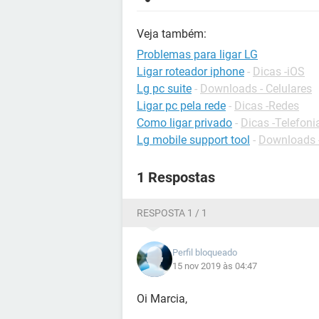
Veja também:
Problemas para ligar LG
Ligar roteador iphone
-
Dicas -iOS
Lg pc suite
-
Downloads - Celulares
Ligar pc pela rede
-
Dicas -Redes
Como ligar privado
-
Dicas -Telefoni
Lg mobile support tool
-
Downloads -
1 Respostas
RESPOSTA 1 / 1
Perfil bloqueado
15 nov 2019 às 04:47
Oi Marcia,