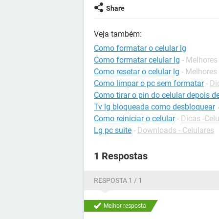
Share
Veja também:
Como formatar o celular lg
Como formatar celular lg
- Melhores
Como resetar o celular lg
- Melhores
Como limpar o pc sem formatar
-
Di
Como tirar o pin do celular depois 
Tv lg bloqueada como desbloquear
Como reiniciar o celular
-
Dicas -Celu
Lg pc suite
-
Downloads - Celulares
1 Respostas
RESPOSTA 1 / 1
Melhor resposta