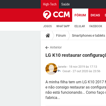
High-Tech
Saúde
FÓRUM
DICAS
JOGOS
WHATSAPP
CELULAR
FACEBOOK
Fórum
Smartphones e tablets
Anterior
LG K10 restaurar configuraç
Janete
- 18 nov 2019 às 17:13
Cesat -
27 out 2020 às 23:56
A minha filha tem um LG K10 2017 N
e não consigo restaurar as configur
não está funcionando... Como faço r
fabrica...