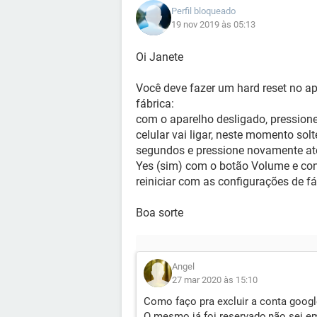
Perfil bloqueado
19 nov 2019 às 05:13
Oi Janete
Você deve fazer um hard reset no ap
fábrica:
com o aparelho desligado, pressione
celular vai ligar, neste momento so
segundos e pressione novamente até
Yes (sim) com o botão Volume e con
reiniciar com as configurações de fá
Boa sorte
Angel
27 mar 2020 às 15:10
Como faço pra excluir a conta googl
O mesmo já foi reservado,não sei em