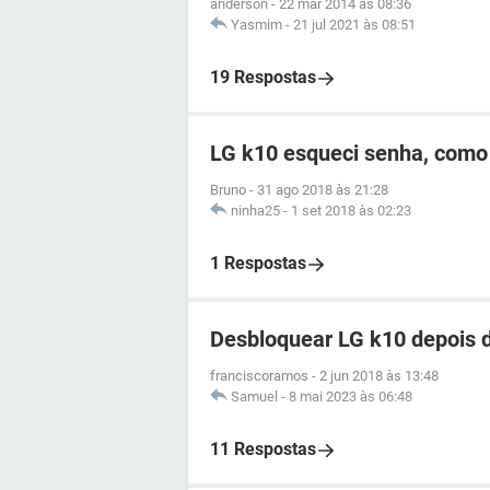
anderson
-
22 mar 2014 às 08:36
Yasmim
-
21 jul 2021 às 08:51
19 Respostas
LG k10 esqueci senha, como
Bruno
-
31 ago 2018 às 21:28
ninha25
-
1 set 2018 às 02:23
1 Respostas
Desbloquear LG k10 depois d
franciscoramos
-
2 jun 2018 às 13:48
Samuel
-
8 mai 2023 às 06:48
11 Respostas