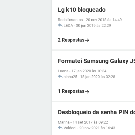
Lg k10 bloqueado
Rodolfosantos
-
20 nov 2018 às 14:49
LEDA
-
30 jun 2019 às 22:29
2 Respostas
Formatei Samsung Galaxy J5 
Luana
-
17 jan 2020 às 10:34
ninha25
-
18 jan 2020 às 02:28
1 Respostas
Desbloqueio da senha PIN d
Marina
-
14 set 2017 às 09:22
Valdeci
-
20 nov 2021 às 16:43