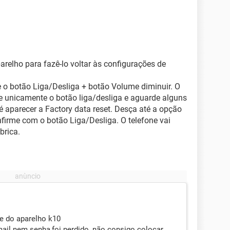
arelho para fazê-lo voltar às configurações de
 o botão Liga/Desliga + botão Volume diminuir. O
lte unicamente o botão liga/desliga e aguarde alguns
 aparecer a Factory data reset. Desça até a opção
firme com o botão Liga/Desliga. O telefone vai
brica.
e do aparelho k10
ail nem senha,foi perdido ,não consigo colocar