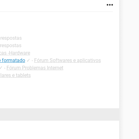
 respostas
 respostas
cas -Hardware
de formatado
✓
-
Fórum Softwares e aplicativos
✓
-
Fórum Problemas Internet
lares e tablets