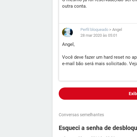
outra conta.
Perfil bloqueado
>
Angel
28 mar 2020 às 05:01
Angel,
Você deve fazer um hard reset no ap
e-mail bão será mais solicitado. Vej
Exib
Conversas semelhantes
Esqueci a senha de desbloq