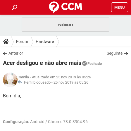
MENU
INÍCIO
JOGOS
WHATSAPP
DICAS
Fórum
Hardware
CELULAR
FACEBOOK
JOGOS
WHATSAPP
DOWNLOADS
Anterior
Seguinte
OUTLOOK
EXCEL
CELULAR
FACEBOOK
Acer desligou e não abre mais
INSTAGRAM
JOGOS
GMAIL
WHATSAPP
Fechado
FÓRUM
OUTLOOK
EXCEL
GUIA DE COMPRAS
CELULAR
FACEBOOK
Camila
- Atualizado em 25 nov 2019 às 05:26
INSTAGRAM
JOGOS
GMAIL
WHATSAPP
GLOSSÁRIO
Perfil bloqueado -
25 nov 2019 às 05:26
OUTLOOK
EXCEL
GUIA DE COMPRAS
CELULAR
FACEBOOK
INSTAGRAM
JOGOS
GMAIL
WHATSAPP
Bom dia,
OUTLOOK
EXCEL
GUIA DE COMPRAS
CELULAR
FACEBOOK
INSTAGRAM
GMAIL
OUTLOOK
EXCEL
GUIA DE COMPRAS
Configuração:
Android / Chrome 78.0.3904.96
INSTAGRAM
GMAIL