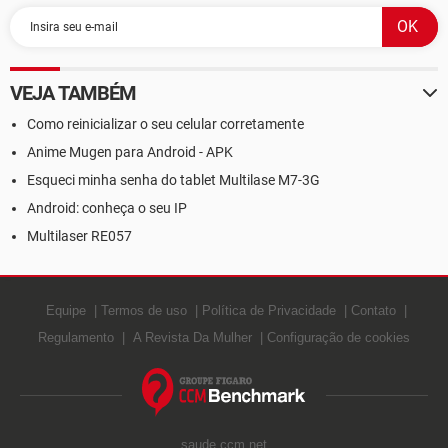
VEJA TAMBÉM
Como reinicializar o seu celular corretamente
Anime Mugen para Android - APK
Esqueci minha senha do tablet Multilase M7-3G
Android: conheça o seu IP
Multilaser RE057
Equipe
Termos de uso
Política de Privacidade
Contato
Regulamento
A Revista Da Mulher
Configuração de cookies
saude.ccm.net