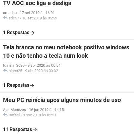
TV AOC aoc liga e desliga
amadeu
-
17 set 2019 às 16:01
sdc57
-
18 set 2019 às 05:59
1 Respostas
Tela branca no meu notebook positivo windows
10 e não tenho a tecla num look
Idalina_3680
-
9 abr 2020 às 00:54
ninha25
-
9 abr 2020 às 03:32
1 Respostas
Meu PC reinicia apos alguns minutos de uso
AlanMenezes
-
16 jun 2019 às 14:15
Rafael
-
8 nov 2019 às 02:51
11 Respostas