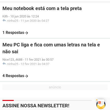
Meu notebook está com a tela preta
Kith
-
10 jun 2020 às 12:24
ninha25
-
11 jun 2020 às 04:27
1 Respostas
Meu PC liga e fica com umas letras na tela e
não sai
Nice123_4688
-
11 fev 2021 às 00:57
ninha25
-
12 fev 2021 às 04:37
4 Respostas
ASSINE NOSSA NEWSLETTER!