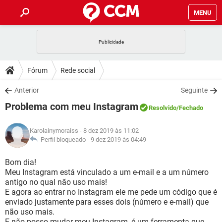
MENU
INÍCIO
JOGOS
WHATSAPP
DICAS
Fórum
Rede social
CELULAR
FACEBOOK
JOGOS
WHATSAPP
DOWNLOADS
Anterior
Seguinte
OUTLOOK
EXCEL
CELULAR
FACEBOOK
Problema com meu Instagram
INSTAGRAM
JOGOS
GMAIL
WHATSAPP
Resolvido
/Fechado
FÓRUM
OUTLOOK
EXCEL
GUIA DE COMPRAS
CELULAR
FACEBOOK
Karolainymoraiss
- 8 dez 2019 às 11:02
INSTAGRAM
JOGOS
GMAIL
WHATSAPP
GLOSSÁRIO
Perfil bloqueado -
9 dez 2019 às 04:49
OUTLOOK
EXCEL
GUIA DE COMPRAS
CELULAR
FACEBOOK
INSTAGRAM
JOGOS
GMAIL
WHATSAPP
Bom dia!
OUTLOOK
EXCEL
Meu Instagram está vinculado a um e-mail e a um número
GUIA DE COMPRAS
CELULAR
FACEBOOK
antigo no qual não uso mais!
INSTAGRAM
GMAIL
E agora ao entrar no Instagram ele me pede um código que é
OUTLOOK
EXCEL
GUIA DE COMPRAS
enviado justamente para esses dois (número e e-mail) que
INSTAGRAM
GMAIL
não uso mais.
E não posso mudar meu Instagram, é um ferramenta que