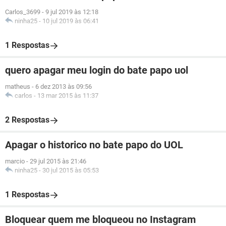
Carlos_3699
-
9 jul 2019 às 12:18
ninha25
-
10 jul 2019 às 06:41
1 Respostas
quero apagar meu login do bate papo uol
matheus
-
6 dez 2013 às 09:56
carlos
-
13 mar 2015 às 11:37
2 Respostas
Apagar o historico no bate papo do UOL
marcio
-
29 jul 2015 às 21:46
ninha25
-
30 jul 2015 às 05:53
1 Respostas
Bloquear quem me bloqueou no Instagram