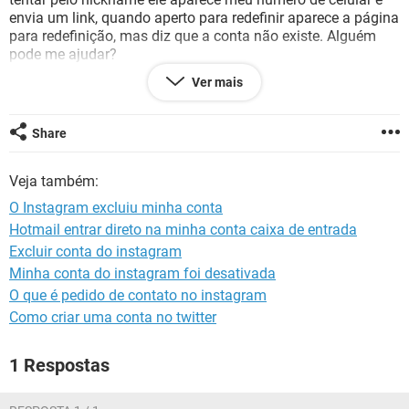
GUIA DE COMPRAS
envia um link, quando aperto para redefinir aparece a página
para redefinição, mas diz que a conta não existe. Alguém
pode me ajudar?
Ver mais
Share
Configuração:
Android / Chrome 78.0.3904.108
Veja também:
O Instagram excluiu minha conta
Hotmail entrar direto na minha conta caixa de entrada
Excluir conta do instagram
Minha conta do instagram foi desativada
O que é pedido de contato no instagram
Como criar uma conta no twitter
1 Respostas