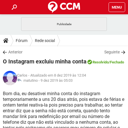
MENU
INÍCIO
JOGOS
WHATSAPP
DICAS
Fórum
Rede social
CELULAR
FACEBOOK
JOGOS
WHATSAPP
DOWNLOADS
Anterior
Seguinte
OUTLOOK
EXCEL
CELULAR
FACEBOOK
O Instagram excluiu minha conta
INSTAGRAM
JOGOS
GMAIL
WHATSAPP
Resolvido
/Fechado
FÓRUM
OUTLOOK
EXCEL
GUIA DE COMPRAS
CELULAR
FACEBOOK
Carlos
- Atualizado em 8 dez 2019 às 12:04
INSTAGRAM
JOGOS
GMAIL
WHATSAPP
GLOSSÁRIO
matutino -
9 dez 2019 às 05:03
OUTLOOK
EXCEL
GUIA DE COMPRAS
CELULAR
FACEBOOK
INSTAGRAM
JOGOS
GMAIL
WHATSAPP
Bom dia, eu desativei minha conta do instagram
OUTLOOK
EXCEL
temporariamente a uns 20 dias atrás, pois estava de férias e
GUIA DE COMPRAS
CELULAR
FACEBOOK
ontem tentei reativa-la pois preciso para trabalhar, ao tentar
INSTAGRAM
GMAIL
entrar diz que a senha não está correta, quando tento
OUTLOOK
EXCEL
GUIA DE COMPRAS
mandar link para redefinição por email ou número de
INSTAGRAM
GMAIL
telefone diz que não está vinculado a nenhuma conta, ao
tentar pelo nickname ele aparece meu número de celular e