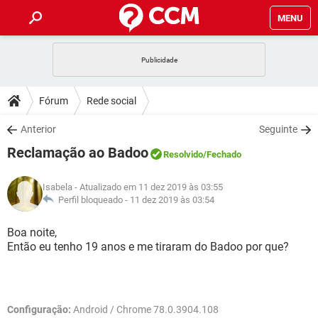
MENU
INÍCIO
JOGOS
WHATSAPP
DICAS
Fórum
Rede social
CELULAR
FACEBOOK
JOGOS
WHATSAPP
DOWNLOADS
Anterior
Seguinte
OUTLOOK
EXCEL
CELULAR
FACEBOOK
Reclamação ao Badoo
INSTAGRAM
JOGOS
GMAIL
WHATSAPP
Resolvido
/Fechado
FÓRUM
OUTLOOK
EXCEL
GUIA DE COMPRAS
CELULAR
FACEBOOK
Isabela
- Atualizado em 11 dez 2019 às 03:55
INSTAGRAM
JOGOS
GMAIL
WHATSAPP
GLOSSÁRIO
Perfil bloqueado -
11 dez 2019 às 03:54
OUTLOOK
EXCEL
GUIA DE COMPRAS
CELULAR
FACEBOOK
INSTAGRAM
JOGOS
GMAIL
WHATSAPP
Boa noite,
OUTLOOK
EXCEL
Então eu tenho 19 anos e me tiraram do Badoo por que?
GUIA DE COMPRAS
CELULAR
FACEBOOK
INSTAGRAM
GMAIL
OUTLOOK
EXCEL
GUIA DE COMPRAS
INSTAGRAM
GMAIL
Configuração:
Android / Chrome 78.0.3904.108