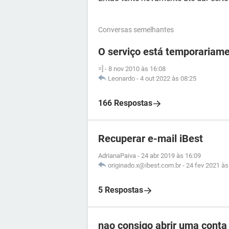
Conversas semelhantes
O serviço está temporariame
=]
-
8 nov 2010 às 16:08
Leonardo
-
4 out 2022 às 08:25
166 Respostas
Recuperar e-mail iBest
AdrianaPaiva
-
24 abr 2019 às 16:09
originado.x@ibest.com.br
-
24 fev 2021 às
5 Respostas
nao consigo abrir uma cont