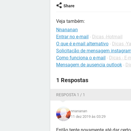
Share
Veja também:
Nnananan
Entrar no e-mail
-
Dicas -Hotmail
O que é e-mail alternativo
-
Dicas -Y
Solicitação de mensagem instagram
Como funciona o e-mail
-
Dicas - E-
Mensagem de ausencia outlook
-
Di
1 Respostas
RESPOSTA 1 / 1
nnananan
11 dez 2019 às 03:29
Então tente novamente até dar cert