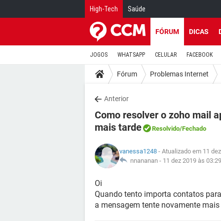
High-Tech
Saúde
FÓRUM
DICAS
JOGOS
WHATSAPP
CELULAR
FACEBOOK
Fórum
Problemas Internet
Anterior
Como resolver o zoho mail 
mais tarde
Resolvido
/Fechado
vanessa1248
- Atualizado em 11 dez
nnananan -
11 dez 2019 às 03:2
Oi
Quando tento importa contatos para
a mensagem tente novamente mais t