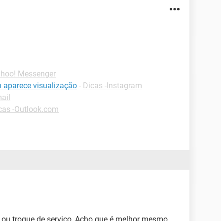
ahoo! Messenger
 aparece visualização
-
Dicas -Instagram
mail
cas -Outlook.com
o ou troque de serviço, Acho que é melhor mesmo