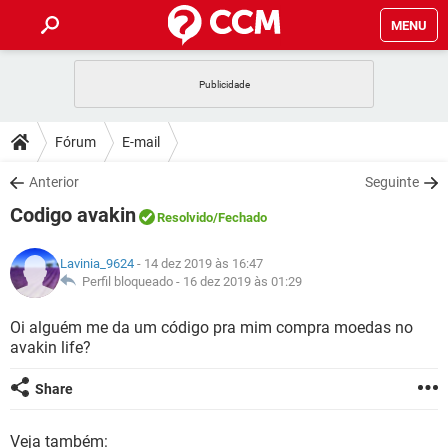
MENU
INÍCIO
JOGOS
WHATSAPP
DICAS
Fórum
E-mail
CELULAR
FACEBOOK
JOGOS
WHATSAPP
DOWNLOADS
Anterior
Seguinte
OUTLOOK
EXCEL
CELULAR
FACEBOOK
Codigo avakin
INSTAGRAM
JOGOS
GMAIL
WHATSAPP
Resolvido
/Fechado
FÓRUM
OUTLOOK
EXCEL
GUIA DE COMPRAS
CELULAR
FACEBOOK
Lavinia_9624
- 14 dez 2019 às 16:47
INSTAGRAM
JOGOS
GMAIL
WHATSAPP
GLOSSÁRIO
Perfil bloqueado -
16 dez 2019 às 01:29
OUTLOOK
EXCEL
GUIA DE COMPRAS
CELULAR
FACEBOOK
INSTAGRAM
JOGOS
GMAIL
WHATSAPP
Oi alguém me da um código pra mim compra moedas no
OUTLOOK
EXCEL
avakin life?
GUIA DE COMPRAS
CELULAR
FACEBOOK
INSTAGRAM
GMAIL
OUTLOOK
EXCEL
Share
GUIA DE COMPRAS
INSTAGRAM
GMAIL
Veja também: