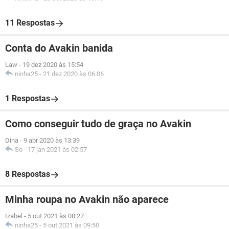
11 Respostas
Conta do Avakin banida
Law
-
19 dez 2020 às 15:54
ninha25
-
21 dez 2020 às 06:06
1 Respostas
Como conseguir tudo de graça no Avakin
Dina
-
9 abr 2020 às 13:39
So
-
17 jan 2021 às 02:57
8 Respostas
Minha roupa no Avakin não aparece
Izabel
-
5 out 2021 às 08:27
ninha25
-
5 out 2021 às 09:50