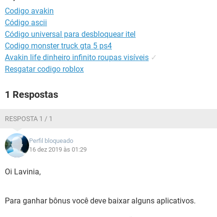
GUIA DE COMPRAS
Codigo avakin
Código ascii
Código universal para desbloquear itel
Codigo monster truck gta 5 ps4
Avakin life dinheiro infinito roupas visíveis
✓
Resgatar codigo roblox
1 Respostas
RESPOSTA 1 / 1
Perfil bloqueado
16 dez 2019 às 01:29
Oi Lavinia,
Para ganhar bônus você deve baixar alguns aplicativos.