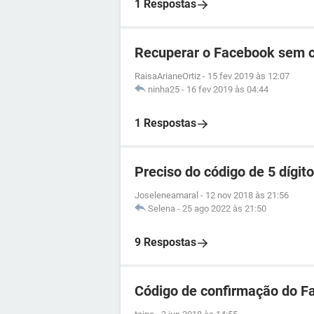
1 Respostas
Recuperar o Facebook sem 
RaisaArianeOrtiz
-
15 fev 2019 às 12:07
ninha25
-
16 fev 2019 às 04:44
1 Respostas
Preciso do código de 5 dígi
Joseleneamaral
-
12 nov 2018 às 21:56
Selena
-
25 ago 2022 às 21:50
9 Respostas
Código de confirmação do F