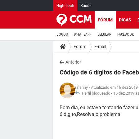
High-Tech
Saúde
FÓRUM
DICAS
JOGOS
WHATSAPP
CELULAR
FACEBOOK
Fórum
E-mail
Anterior
Código de 6 dígitos do Faceb
raianny
- Atualizado em 16 dez 2019 
Perfil bloqueado -
16 dez 2019 à
Bom dia, eu estava tentando fazer u
6 digito,Resolva o problema