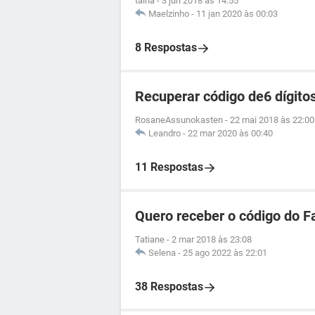
taina
-
3 jun 2018 às 14:55
Maelzinho
-
11 jan 2020 às 00:03
8 Respostas
Recuperar código de6 dígito
RosaneAssunokasten
-
22 mai 2018 às 22:00
Leandro
-
22 mar 2020 às 00:40
11 Respostas
Quero receber o código do 
Tatiane
-
2 mar 2018 às 23:08
Selena
-
25 ago 2022 às 22:01
38 Respostas