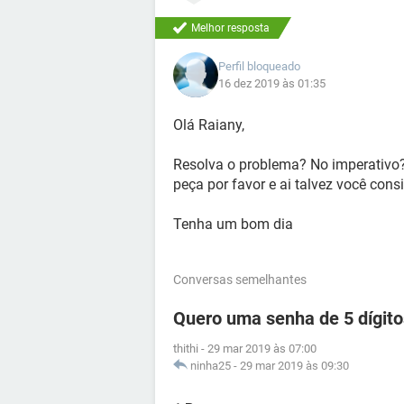
Melhor resposta
Perfil bloqueado
16 dez 2019 às 01:35
Olá Raiany,
Resolva o problema? No imperativo?
peça por favor e ai talvez você con
Tenha um bom dia
Conversas semelhantes
Quero uma senha de 5 dígit
thithi
-
29 mar 2019 às 07:00
ninha25
-
29 mar 2019 às 09:30