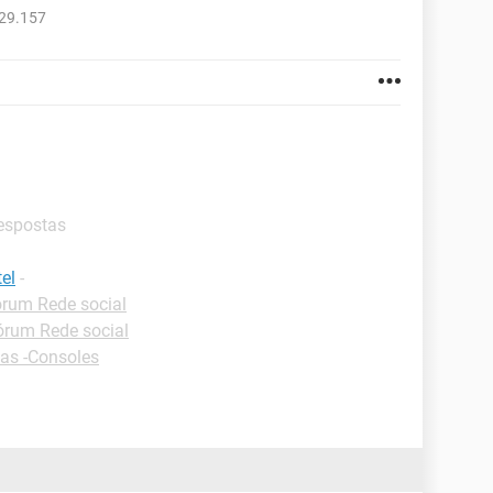
729.157
respostas
el
-
rum Rede social
órum Rede social
as -Consoles