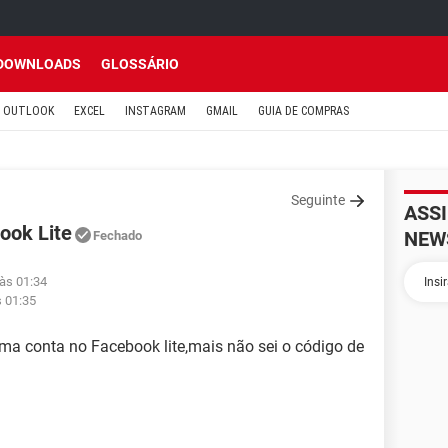
DOWNLOADS
GLOSSÁRIO
OUTLOOK
EXCEL
INSTAGRAM
GMAIL
GUIA DE COMPRAS
Seguinte
ASS
ook Lite
NEW
Fechado
às 01:34
s 01:35
ma conta no Facebook lite,mais não sei o código de