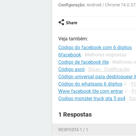
Configuração:
Android / Chrome 74.0.3
Share
Veja também:
Código do facebook com 6 dígitos
6facebook
- Melhores respostas
Codigo de facebook lite
- Melhores 
Código ascii
-
Dicas - Codificação
Código universal para desbloquear it
Código do whatsapp 6 dígitos
✓
-
Fó
́Www facebook lite com entrar
✓
-
F
Codigo monster truck gta 5 ps4
-
Dic
1 Respostas
RESPOSTA 1 / 1