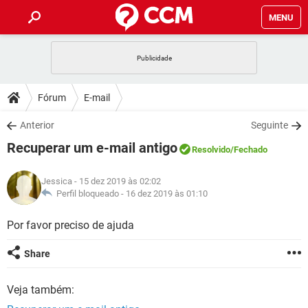
MENU
INÍCIO
JOGOS
WHATSAPP
DICAS
Fórum
E-mail
CELULAR
FACEBOOK
JOGOS
WHATSAPP
DOWNLOADS
Anterior
Seguinte
OUTLOOK
EXCEL
CELULAR
FACEBOOK
Recuperar um e-mail antigo
INSTAGRAM
JOGOS
GMAIL
WHATSAPP
Resolvido
/Fechado
FÓRUM
OUTLOOK
EXCEL
GUIA DE COMPRAS
CELULAR
FACEBOOK
Jessica
- 15 dez 2019 às 02:02
INSTAGRAM
JOGOS
GMAIL
WHATSAPP
GLOSSÁRIO
Perfil bloqueado -
16 dez 2019 às 01:10
OUTLOOK
EXCEL
GUIA DE COMPRAS
CELULAR
FACEBOOK
INSTAGRAM
JOGOS
GMAIL
WHATSAPP
Por favor preciso de ajuda
OUTLOOK
EXCEL
GUIA DE COMPRAS
CELULAR
FACEBOOK
Share
INSTAGRAM
GMAIL
OUTLOOK
EXCEL
GUIA DE COMPRAS
Veja também:
INSTAGRAM
GMAIL