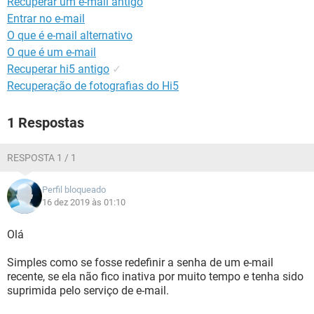
Recuperar um e-mail antigo
GUIA DE COMPRAS
Entrar no e-mail
O que é e-mail alternativo
O que é um e-mail
Recuperar hi5 antigo
✓
Recuperação de fotografias do Hi5
1 Respostas
RESPOSTA 1 / 1
Perfil bloqueado
16 dez 2019 às 01:10
Olá
Simples como se fosse redefinir a senha de um e-mail
recente, se ela não fico inativa por muito tempo e tenha sido
suprimida pelo serviço de e-mail.