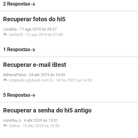
2 Respostas
Recuperar fotos do hi5
Lisdalia
-
11 ago 2019 às 09:27
ninha25
-
12 ago 2019 às 07:49
1 Respostas
Recuperar e-mail iBest
AdrianaPaiva
-
24 abr 2019 às 16:09
originado.x@ibest.com.br
-
24 fev 2021 às 14:53
5 Respostas
Recuperar a senha do hi5 antigo
soninha_s
-
6 abr 2020 às 13:51
Celina
-
10 dez 2020 às 20:26