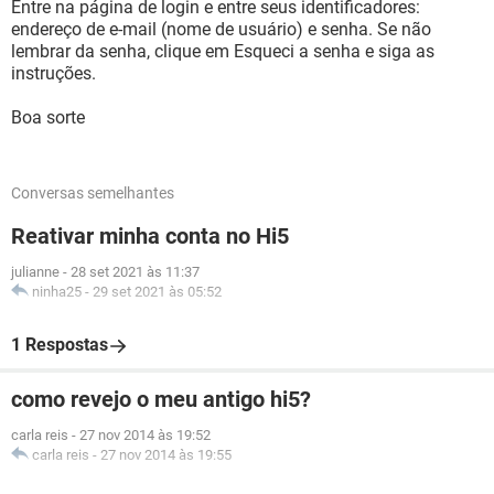
Entre na página de login e entre seus identificadores:
endereço de e-mail (nome de usuário) e senha. Se não
lembrar da senha, clique em Esqueci a senha e siga as
instruções.
Boa sorte
Conversas semelhantes
Reativar minha conta no Hi5
julianne
-
28 set 2021 às 11:37
ninha25
-
29 set 2021 às 05:52
1 Respostas
como revejo o meu antigo hi5?
carla reis
-
27 nov 2014 às 19:52
carla reis
-
27 nov 2014 às 19:55