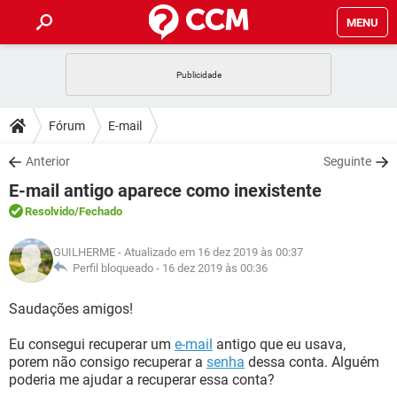
MENU
INÍCIO
JOGOS
WHATSAPP
DICAS
Fórum
E-mail
CELULAR
FACEBOOK
JOGOS
WHATSAPP
DOWNLOADS
Anterior
Seguinte
OUTLOOK
EXCEL
CELULAR
FACEBOOK
E-mail antigo aparece como inexistente
INSTAGRAM
JOGOS
GMAIL
WHATSAPP
FÓRUM
OUTLOOK
EXCEL
Resolvido
/Fechado
GUIA DE COMPRAS
CELULAR
FACEBOOK
INSTAGRAM
JOGOS
GMAIL
WHATSAPP
GLOSSÁRIO
OUTLOOK
GUILHERME
- Atualizado em 16 dez 2019 às 00:37
EXCEL
GUIA DE COMPRAS
CELULAR
FACEBOOK
Perfil bloqueado -
16 dez 2019 às 00:36
INSTAGRAM
JOGOS
GMAIL
WHATSAPP
OUTLOOK
EXCEL
Saudações amigos!
GUIA DE COMPRAS
CELULAR
FACEBOOK
INSTAGRAM
GMAIL
Eu consegui recuperar um
OUTLOOK
e-mail
EXCEL
antigo que eu usava,
GUIA DE COMPRAS
porem não consigo recuperar a
senha
dessa conta. Alguém
INSTAGRAM
GMAIL
poderia me ajudar a recuperar essa conta?