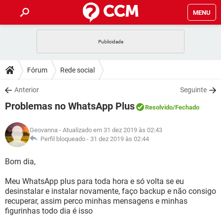
MENU
INÍCIO
JOGOS
WHATSAPP
DICAS
Fórum
Rede social
CELULAR
FACEBOOK
JOGOS
WHATSAPP
DOWNLOADS
Anterior
Seguinte
OUTLOOK
EXCEL
CELULAR
FACEBOOK
Problemas no WhatsApp Plus
INSTAGRAM
JOGOS
GMAIL
WHATSAPP
Resolvido
/Fechado
FÓRUM
OUTLOOK
EXCEL
GUIA DE COMPRAS
CELULAR
FACEBOOK
Geovanna
- Atualizado em 31 dez 2019 às 02:43
INSTAGRAM
JOGOS
GMAIL
WHATSAPP
GLOSSÁRIO
Perfil bloqueado -
31 dez 2019 às 02:44
OUTLOOK
EXCEL
GUIA DE COMPRAS
CELULAR
FACEBOOK
INSTAGRAM
JOGOS
GMAIL
WHATSAPP
Bom dia,
OUTLOOK
EXCEL
GUIA DE COMPRAS
CELULAR
FACEBOOK
Meu WhatsApp plus para toda hora e só volta se eu
INSTAGRAM
GMAIL
desinstalar e instalar novamente, faço backup e não consigo
OUTLOOK
EXCEL
GUIA DE COMPRAS
recuperar, assim perco minhas mensagens e minhas
INSTAGRAM
GMAIL
figurinhas todo dia é isso