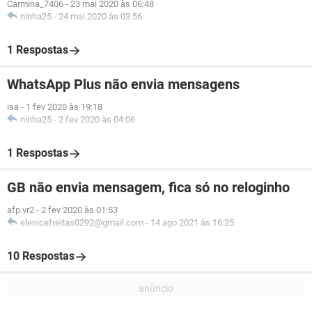
Carmina_7406
-
23 mai 2020 às 06:48
ninha25
-
24 mai 2020 às 03:56
1 Respostas
WhatsApp Plus não envia mensagens
isa
-
1 fev 2020 às 19:18
ninha25
-
2 fev 2020 às 04:06
1 Respostas
GB não envia mensagem, fica só no reloginho
afp.vr2
-
2 fev 2020 às 01:53
elenicefreitas0292@gmail.com
-
14 ago 2021 às 16:25
10 Respostas