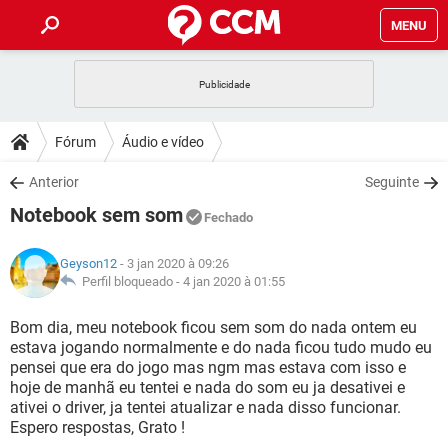
MENU
INÍCIO
JOGOS
WHATSAPP
DICAS
Fórum
Áudio e vídeo
CELULAR
FACEBOOK
JOGOS
WHATSAPP
DOWNLOADS
Anterior
Seguinte
OUTLOOK
EXCEL
CELULAR
FACEBOOK
Notebook sem som
INSTAGRAM
JOGOS
GMAIL
WHATSAPP
Fechado
FÓRUM
OUTLOOK
EXCEL
GUIA DE COMPRAS
CELULAR
FACEBOOK
Geyson12
- 3 jan 2020 à 09:26
INSTAGRAM
JOGOS
GMAIL
WHATSAPP
GLOSSÁRIO
Perfil bloqueado -
4 jan 2020 à 01:55
OUTLOOK
EXCEL
GUIA DE COMPRAS
CELULAR
FACEBOOK
INSTAGRAM
JOGOS
GMAIL
WHATSAPP
Bom dia, meu notebook ficou sem som do nada ontem eu
OUTLOOK
EXCEL
estava jogando normalmente e do nada ficou tudo mudo eu
GUIA DE COMPRAS
CELULAR
FACEBOOK
pensei que era do jogo mas ngm mas estava com isso e
INSTAGRAM
GMAIL
hoje de manhã eu tentei e nada do som eu ja desativei e
OUTLOOK
EXCEL
GUIA DE COMPRAS
ativei o driver, ja tentei atualizar e nada disso funcionar.
INSTAGRAM
GMAIL
Espero respostas, Grato !