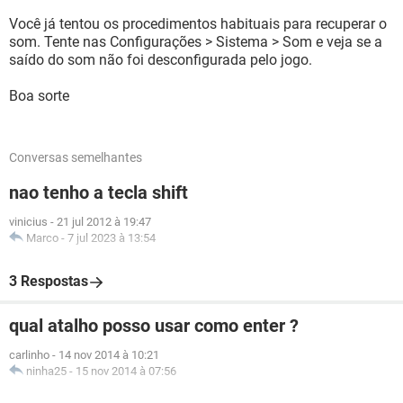
Você já tentou os procedimentos habituais para recuperar o
som. Tente nas Configurações > Sistema > Som e veja se a
saído do som não foi desconfigurada pelo jogo.
Boa sorte
Conversas semelhantes
nao tenho a tecla shift
vinicius
-
21 jul 2012 à 19:47
Marco
-
7 jul 2023 à 13:54
3 Respostas
qual atalho posso usar como enter ?
carlinho
-
14 nov 2014 à 10:21
ninha25
-
15 nov 2014 à 07:56