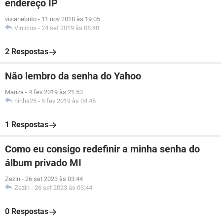
endereço IP
vivianebrito
-
11 nov 2018 às 19:05
Vinicius
-
24 set 2019 às 08:48
2 Respostas
Não lembro da senha do Yahoo
Mariza
-
4 fev 2019 às 21:53
ninha25
-
5 fev 2019 às 04:45
1 Respostas
Como eu consigo redefinir a minha senha do
álbum privado MI
Zezin
-
26 set 2023 às 03:44
Zezin
-
26 set 2023 às 03:44
0 Respostas