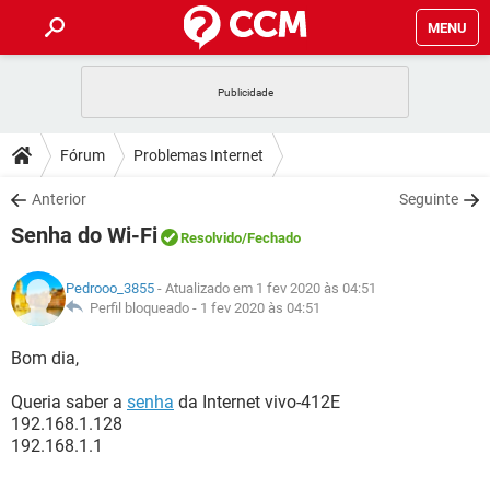
MENU
INÍCIO
JOGOS
WHATSAPP
DICAS
Fórum
Problemas Internet
CELULAR
FACEBOOK
JOGOS
WHATSAPP
DOWNLOADS
Anterior
Seguinte
OUTLOOK
EXCEL
CELULAR
FACEBOOK
Senha do Wi-Fi
INSTAGRAM
JOGOS
GMAIL
WHATSAPP
Resolvido
/Fechado
FÓRUM
OUTLOOK
EXCEL
GUIA DE COMPRAS
CELULAR
FACEBOOK
Pedrooo_3855
- Atualizado em 1 fev 2020 às 04:51
INSTAGRAM
JOGOS
GMAIL
WHATSAPP
GLOSSÁRIO
Perfil bloqueado -
1 fev 2020 às 04:51
OUTLOOK
EXCEL
GUIA DE COMPRAS
CELULAR
FACEBOOK
INSTAGRAM
JOGOS
GMAIL
WHATSAPP
Bom dia,
OUTLOOK
EXCEL
GUIA DE COMPRAS
CELULAR
FACEBOOK
Queria saber a
senha
da Internet vivo-412E
INSTAGRAM
GMAIL
192.168.1.128
OUTLOOK
EXCEL
GUIA DE COMPRAS
192.168.1.1
INSTAGRAM
GMAIL