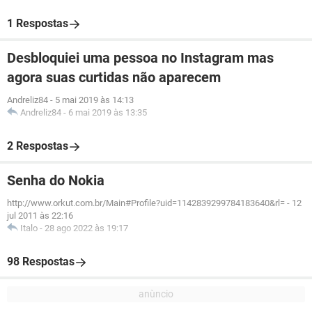
1 Respostas
Desbloquiei uma pessoa no Instagram mas
agora suas curtidas não aparecem
Andreliz84
-
5 mai 2019 às 14:13
Andreliz84
-
6 mai 2019 às 13:35
2 Respostas
Senha do Nokia
http://www.orkut.com.br/Main#Profile?uid=1142839299784183640&rl=
-
12
jul 2011 às 22:16
Italo
-
28 ago 2022 às 19:17
98 Respostas