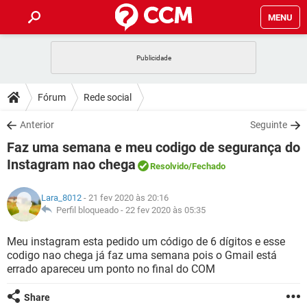
MENU
INÍCIO
JOGOS
WHATSAPP
DICAS
Fórum
Rede social
CELULAR
FACEBOOK
JOGOS
WHATSAPP
DOWNLOADS
Anterior
Seguinte
OUTLOOK
EXCEL
CELULAR
FACEBOOK
Faz uma semana e meu codigo de segurança do
INSTAGRAM
JOGOS
GMAIL
WHATSAPP
FÓRUM
OUTLOOK
EXCEL
Instagram nao chega
Resolvido
/Fechado
GUIA DE COMPRAS
CELULAR
FACEBOOK
INSTAGRAM
JOGOS
GMAIL
WHATSAPP
GLOSSÁRIO
OUTLOOK
EXCEL
Lara_8012
- 21 fev 2020 às 20:16
GUIA DE COMPRAS
CELULAR
FACEBOOK
Perfil bloqueado -
22 fev 2020 às 05:35
INSTAGRAM
JOGOS
GMAIL
WHATSAPP
OUTLOOK
EXCEL
Meu instagram esta pedido um código de 6 dígitos e esse
GUIA DE COMPRAS
CELULAR
FACEBOOK
INSTAGRAM
GMAIL
codigo nao chega já faz uma semana pois o Gmail está
OUTLOOK
EXCEL
errado apareceu um ponto no final do COM
GUIA DE COMPRAS
INSTAGRAM
GMAIL
Share