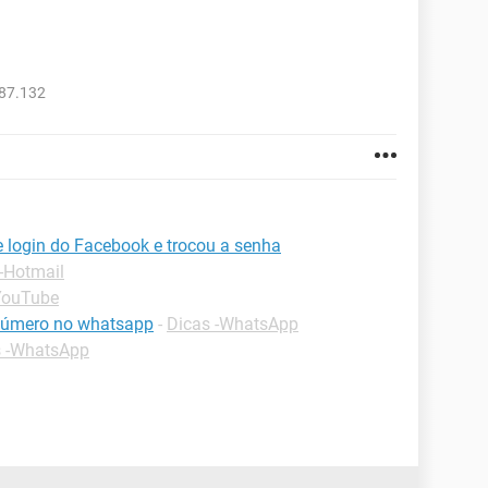
987.132
login do Facebook e trocou a senha
-Hotmail
YouTube
 número no whatsapp
-
Dicas -WhatsApp
s -WhatsApp