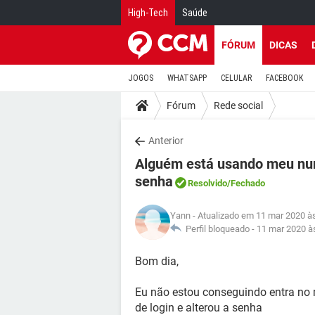
High-Tech
Saúde
FÓRUM
DICAS
JOGOS
WHATSAPP
CELULAR
FACEBOOK
Fórum
Rede social
Anterior
Alguém está usando meu num
senha
Resolvido
/Fechado
Yann
- Atualizado em 11 mar 2020 à
Perfil bloqueado -
11 mar 2020 à
Bom dia,
Eu não estou conseguindo entra n
de login e alterou a senha