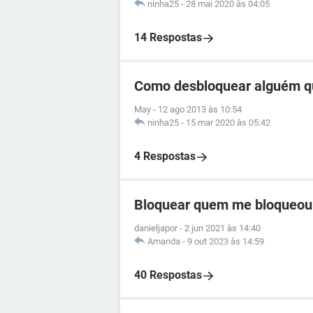
ninha25
-
28 mai 2020 às 04:05
14 Respostas
Como desbloquear alguém q
May
-
12 ago 2013 às 10:54
ninha25
-
15 mar 2020 às 05:42
4 Respostas
Bloquear quem me bloqueou
danieljapor
-
2 jun 2021 às 14:40
Amanda
-
9 out 2023 às 14:59
40 Respostas