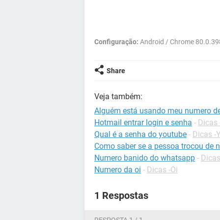
Configuração:
Android / Chrome 80.0.3
Share
Veja também:
Alguém está usando meu numero de 
Hotmail entrar login e senha
-
Dicas 
Qual é a senha do youtube
-
Dicas -
Como saber se a pessoa trocou de
Numero banido do whatsapp
-
Dica
Numero da oi
-
Dicas -Oi
1 Respostas