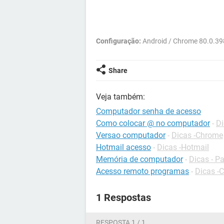
Configuração:
Android / Chrome 80.0.3
Share
Veja também:
Computador senha de acesso
Como colocar @ no computador
-
Di
Versao computador
-
Dicas -Chrome
Hotmail acesso
-
Dicas -Hotmail
Memória de computador
-
Dicas - P
Acesso remoto programas
-
Dicas -
1 Respostas
RESPOSTA 1 / 1