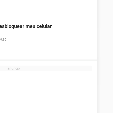
desbloquear meu celular
19:30