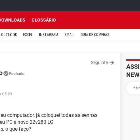
DOWNLOADS
GLOSSÁRIO
OUTLOOK
EXCEL
INSTAGRAM
GMAIL
GUIA DE COMPRAS
Seguinte
ASS
o
NEW
Fechado
s 05:28
meu computador, já coloquei todas as senhas
 meu PC e novo 22v280 LG
s, o que faço?