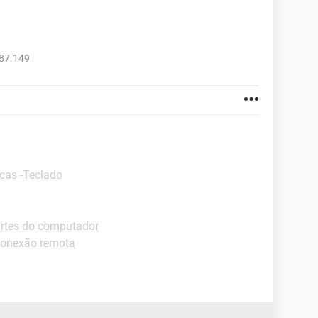
987.149
cas -Teclado
artes do computador
Conexão remota