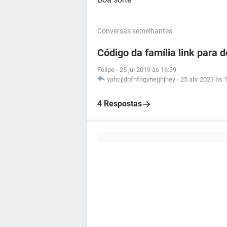
Conversas semelhantes
Código da família link para 
Felipe
-
25 jul 2019 às 16:39
yahcjjdbfhfhgyheghjhey
-
25 abr 2021 às 
4 Respostas