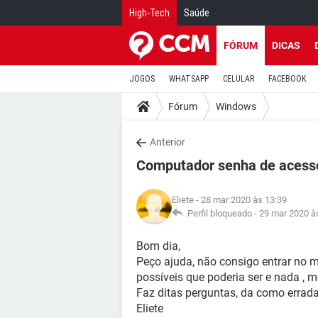
High-Tech
Saúde
FÓRUM
DICAS
JOGOS
WHATSAPP
CELULAR
FACEBOOK
Fórum
Windows
Anterior
Computador senha de acess
Eliete
- 28 mar 2020 às 13:39
Perfil bloqueado -
29 mar 2020 à
Bom dia,
Peço ajuda, não consigo entrar no 
possíveis que poderia ser e nada ,
Faz ditas perguntas, da como errada
Eliete