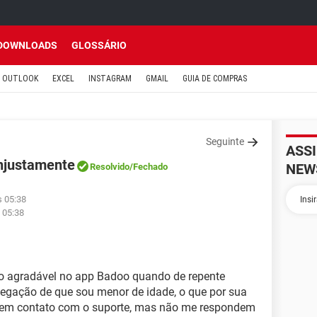
DOWNLOADS
GLOSSÁRIO
OUTLOOK
EXCEL
INSTAGRAM
GMAIL
GUIA DE COMPRAS
Seguinte
ASS
njustamente
NEW
Resolvido
/Fechado
s 05:38
 05:38
o agradável no app Badoo quando de repente
egação de que sou menor de idade, o que por sua
ei em contato com o suporte, mas não me respondem