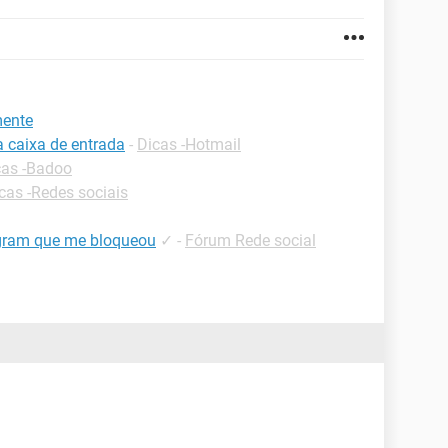
mente
a caixa de entrada
-
Dicas -Hotmail
cas -Badoo
cas -Redes sociais
gram que me bloqueou
✓
-
Fórum Rede social