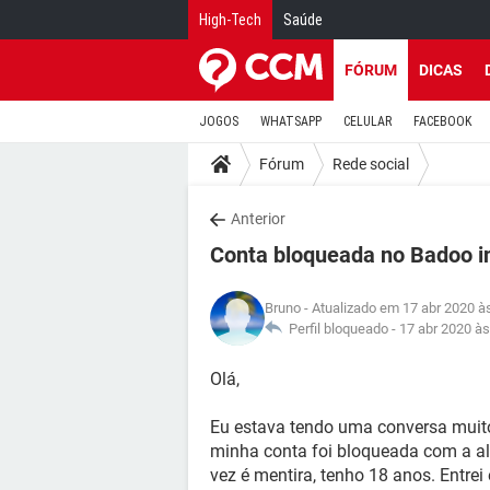
High-Tech
Saúde
FÓRUM
DICAS
JOGOS
WHATSAPP
CELULAR
FACEBOOK
Fórum
Rede social
Anterior
Conta bloqueada no Badoo i
Bruno
- Atualizado em 17 abr 2020 à
Perfil bloqueado -
17 abr 2020 às
Olá,
Eu estava tendo uma conversa muit
minha conta foi bloqueada com a al
vez é mentira, tenho 18 anos. Entr