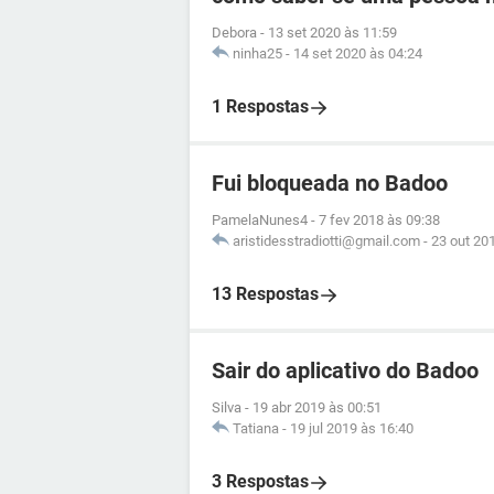
Debora
-
13 set 2020 às 11:59
ninha25
-
14 set 2020 às 04:24
1 Respostas
Fui bloqueada no Badoo
PamelaNunes4
-
7 fev 2018 às 09:38
aristidesstradiotti@gmail.com
-
23 out 20
13 Respostas
Sair do aplicativo do Badoo
Silva
-
19 abr 2019 às 00:51
Tatiana
-
19 jul 2019 às 16:40
3 Respostas