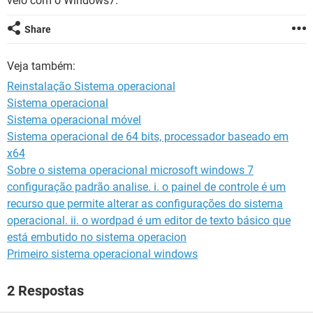
veio com o Windows7.
GUIA DE COMPRAS
Share
Veja também:
Reinstalação Sistema operacional
Sistema operacional
Sistema operacional móvel
Sistema operacional de 64 bits, processador baseado em
x64
Sobre o sistema operacional microsoft windows 7
configuração padrão analise. i. o painel de controle é um
recurso que permite alterar as configurações do sistema
operacional. ii. o wordpad é um editor de texto básico que
está embutido no sistema operacion
Primeiro sistema operacional windows
2 Respostas