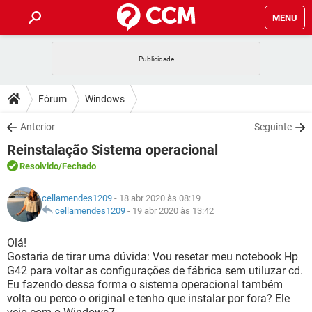
MENU
INÍCIO
JOGOS
WHATSAPP
DICAS
Fórum
Windows
CELULAR
FACEBOOK
JOGOS
WHATSAPP
DOWNLOADS
Anterior
Seguinte
OUTLOOK
EXCEL
CELULAR
FACEBOOK
Reinstalação Sistema operacional
INSTAGRAM
JOGOS
GMAIL
WHATSAPP
FÓRUM
OUTLOOK
EXCEL
Resolvido
/Fechado
GUIA DE COMPRAS
CELULAR
FACEBOOK
INSTAGRAM
JOGOS
GMAIL
WHATSAPP
GLOSSÁRIO
OUTLOOK
cellamendes1209
- 18 abr 2020 às 08:19
EXCEL
GUIA DE COMPRAS
CELULAR
FACEBOOK
cellamendes1209
-
19 abr 2020 às 13:42
INSTAGRAM
JOGOS
GMAIL
WHATSAPP
OUTLOOK
EXCEL
Olá!
GUIA DE COMPRAS
CELULAR
FACEBOOK
Gostaria de tirar uma dúvida: Vou resetar meu notebook Hp
INSTAGRAM
GMAIL
G42 para voltar as configurações de fábrica sem utiluzar cd.
OUTLOOK
EXCEL
GUIA DE COMPRAS
Eu fazendo dessa forma o sistema operacional também
INSTAGRAM
GMAIL
volta ou perco o original e tenho que instalar por fora? Ele