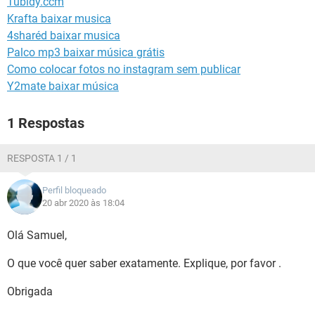
Tubidy.ccm
GUIA DE COMPRAS
Krafta baixar musica
4sharéd baixar musica
Palco mp3 baixar música grátis
Como colocar fotos no instagram sem publicar
Y2mate baixar música
1 Respostas
RESPOSTA 1 / 1
Perfil bloqueado
20 abr 2020 às 18:04
Olá Samuel,
O que você quer saber exatamente. Explique, por favor .
Obrigada