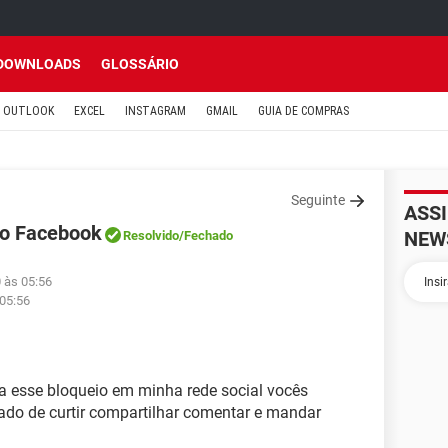
DOWNLOADS
GLOSSÁRIO
OUTLOOK
EXCEL
INSTAGRAM
GMAIL
GUIA DE COMPRAS
Seguinte
ASS
no Facebook
NEW
Resolvido
/Fechado
 às 05:56
 05:56
a esse bloqueio em minha rede social vocês
do de curtir compartilhar comentar e mandar