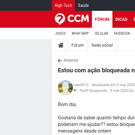
High-Tech
Saúde
FÓRUM
DICAS
JOGOS
WHATSAPP
CELULAR
FACEBOOK
Fórum
Rede social
Anterior
Estou com ação bloqueada 
Ivan0912
- Atualizado em 9 mai 2020
Perfil bloqueado -
9 mai 2020 às
Bom dia,
Gostaria de saber quanto tempo dur
poderiam me ajudar?? estou bloquea
mensagens desde ontem