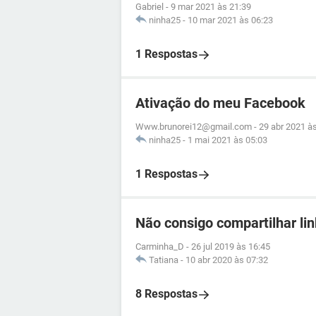
Gabriel
-
9 mar 2021 às 21:39
ninha25
-
10 mar 2021 às 06:23
1 Respostas
Ativação do meu Facebook
Www.brunorei12@gmail.com
-
29 abr 2021 à
ninha25
-
1 mai 2021 às 05:03
1 Respostas
Não consigo compartilhar li
Carminha_D
-
26 jul 2019 às 16:45
Tatiana
-
10 abr 2020 às 07:32
8 Respostas