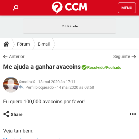
MENU
INÍCIO
JOGOS
WHATSAPP
DICAS
Fórum
E-mail
CELULAR
FACEBOOK
JOGOS
WHATSAPP
DOWNLOADS
Anterior
Seguinte
OUTLOOK
EXCEL
CELULAR
FACEBOOK
Me ajuda a ganhar avacoins
INSTAGRAM
JOGOS
GMAIL
WHATSAPP
Resolvido
/Fechado
FÓRUM
OUTLOOK
EXCEL
GUIA DE COMPRAS
CELULAR
FACEBOOK
XxnathxX
- 13 mai 2020 às 17:11
INSTAGRAM
JOGOS
GMAIL
WHATSAPP
GLOSSÁRIO
Perfil bloqueado -
14 mai 2020 às 03:58
OUTLOOK
EXCEL
GUIA DE COMPRAS
CELULAR
FACEBOOK
INSTAGRAM
JOGOS
GMAIL
WHATSAPP
Eu quero 100,000 avacoins por favor!
OUTLOOK
EXCEL
GUIA DE COMPRAS
CELULAR
FACEBOOK
Share
INSTAGRAM
GMAIL
OUTLOOK
EXCEL
GUIA DE COMPRAS
Veja também:
INSTAGRAM
GMAIL