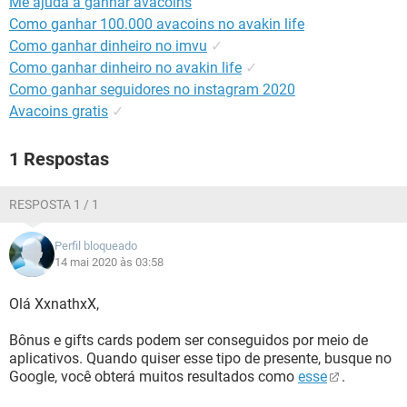
Me ajuda a ganhar avacoins
GUIA DE COMPRAS
Como ganhar 100.000 avacoins no avakin life
Como ganhar dinheiro no imvu
✓
Como ganhar dinheiro no avakin life
✓
Como ganhar seguidores no instagram 2020
Avacoins gratis
✓
1 Respostas
RESPOSTA 1 / 1
Perfil bloqueado
14 mai 2020 às 03:58
Olá XxnathxX,
Bônus e gifts cards podem ser conseguidos por meio de
aplicativos. Quando quiser esse tipo de presente, busque no
Google, você obterá muitos resultados como
esse
.