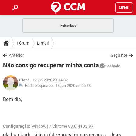
MENU
INÍCIO
JOGOS
WHATSAPP
DICAS
Fórum
E-mail
CELULAR
FACEBOOK
JOGOS
WHATSAPP
DOWNLOADS
Anterior
Seguinte
OUTLOOK
EXCEL
CELULAR
FACEBOOK
Não consigo recuperar minha conta
INSTAGRAM
JOGOS
GMAIL
WHATSAPP
Fechado
FÓRUM
OUTLOOK
EXCEL
GUIA DE COMPRAS
CELULAR
FACEBOOK
juliana
- 12 jun 2020 às 14:02
INSTAGRAM
JOGOS
GMAIL
WHATSAPP
GLOSSÁRIO
Perfil bloqueado -
13 jun 2020 às 05:18
OUTLOOK
EXCEL
GUIA DE COMPRAS
CELULAR
FACEBOOK
INSTAGRAM
JOGOS
GMAIL
WHATSAPP
Bom dia,
OUTLOOK
EXCEL
GUIA DE COMPRAS
CELULAR
FACEBOOK
INSTAGRAM
GMAIL
OUTLOOK
EXCEL
GUIA DE COMPRAS
Configuração:
Windows / Chrome 83.0.4103.97
INSTAGRAM
GMAIL
ola boa tarde, já tentei de varias formas recuperar duas