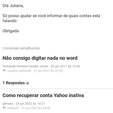
Olá Juliana,
Só posso ajudar se você informar de quais contas está
falando.
Obrigada
Conversas semelhantes
Não consigo digitar nada no word
Fernando Ferreira Dantas Junior
-
20 jan 2017 às 15:36
usuário anônimo
-
21 jan 2017 às 02:53
1 Respostas
Como recuperar conta Yahoo inativa
gilmara
-
20 jun 2022 às 14:21
ninha25
-
21 jun 2022 às 04:40