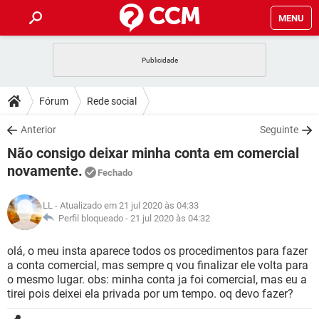
MENU
INÍCIO
JOGOS
WHATSAPP
DICAS
Fórum
Rede social
CELULAR
FACEBOOK
JOGOS
WHATSAPP
DOWNLOADS
Anterior
Seguinte
OUTLOOK
EXCEL
CELULAR
FACEBOOK
Não consigo deixar minha conta em comercial
INSTAGRAM
JOGOS
GMAIL
WHATSAPP
FÓRUM
OUTLOOK
EXCEL
novamente.
Fechado
GUIA DE COMPRAS
CELULAR
FACEBOOK
INSTAGRAM
JOGOS
GMAIL
WHATSAPP
GLOSSÁRIO
OUTLOOK
EXCEL
LL
- Atualizado em 21 jul 2020 às 04:33
GUIA DE COMPRAS
CELULAR
FACEBOOK
Perfil bloqueado -
21 jul 2020 às 04:32
INSTAGRAM
JOGOS
GMAIL
WHATSAPP
OUTLOOK
EXCEL
olá, o meu insta aparece todos os procedimentos para fazer
GUIA DE COMPRAS
CELULAR
FACEBOOK
INSTAGRAM
GMAIL
a conta comercial, mas sempre q vou finalizar ele volta para
OUTLOOK
EXCEL
o mesmo lugar. obs: minha conta ja foi comercial, mas eu a
GUIA DE COMPRAS
tirei pois deixei ela privada por um tempo. oq devo fazer?
INSTAGRAM
GMAIL