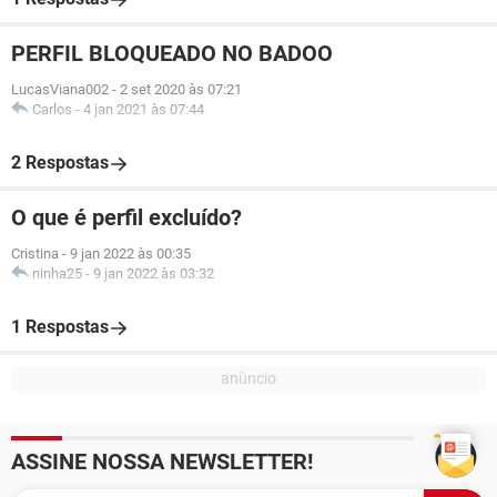
PERFIL BLOQUEADO NO BADOO
LucasViana002
-
2 set 2020 às 07:21
Carlos
-
4 jan 2021 às 07:44
2 Respostas
O que é perfil excluído?
Cristina
-
9 jan 2022 às 00:35
ninha25
-
9 jan 2022 às 03:32
1 Respostas
ASSINE NOSSA NEWSLETTER!