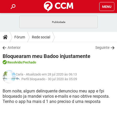
MENU
INÍCIO
JOGOS
WHATSAPP
DICAS
Fórum
Rede social
CELULAR
FACEBOOK
JOGOS
WHATSAPP
DOWNLOADS
Anterior
Seguinte
OUTLOOK
EXCEL
CELULAR
FACEBOOK
Bloquearam meu Badoo injustamente
INSTAGRAM
JOGOS
GMAIL
WHATSAPP
FÓRUM
OUTLOOK
EXCEL
Resolvido
/Fechado
GUIA DE COMPRAS
CELULAR
FACEBOOK
INSTAGRAM
JOGOS
GMAIL
WHATSAPP
GLOSSÁRIO
OUTLOOK
Carla
- Atualizado em 28 jul 2020 às 06:13
EXCEL
GUIA DE COMPRAS
CELULAR
FACEBOOK
Perfil bloqueado -
30 jul 2020 às 05:09
INSTAGRAM
JOGOS
GMAIL
WHATSAPP
OUTLOOK
EXCEL
Bom noite, algum delinquente denunciou meu app e fpi
GUIA DE COMPRAS
CELULAR
FACEBOOK
bloqueado ja mandei varios e-mails e nao obtive resposta.
INSTAGRAM
GMAIL
Tenho o app ha mais d 1 ano preciso d uma resposta
OUTLOOK
EXCEL
GUIA DE COMPRAS
INSTAGRAM
GMAIL