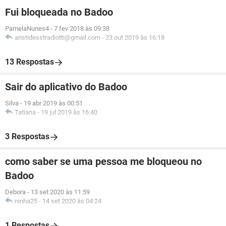
Fui bloqueada no Badoo
PamelaNunes4
-
7 fev 2018 às 09:38
aristidesstradiotti@gmail.com
-
23 out 2019 às 16:18
13 Respostas
Sair do aplicativo do Badoo
Silva
-
19 abr 2019 às 00:51
Tatiana
-
19 jul 2019 às 16:40
3 Respostas
como saber se uma pessoa me bloqueou no
Badoo
Debora
-
13 set 2020 às 11:59
ninha25
-
14 set 2020 às 04:24
1 Respostas