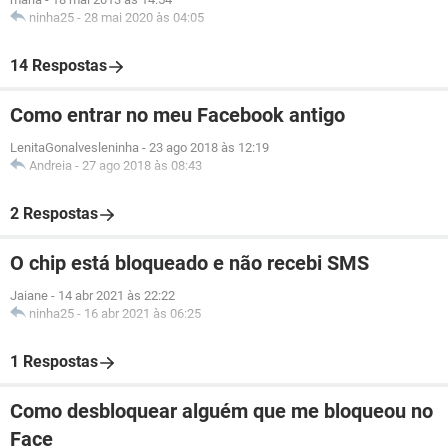
ninha25
-
28 mai 2020 às 04:05
14 Respostas
Como entrar no meu Facebook antigo
LenitaGonalvesleninha
-
23 ago 2018 às 12:19
Andreia
-
27 ago 2018 às 08:43
2 Respostas
O chip está bloqueado e não recebi SMS
Jaiane
-
14 abr 2021 às 22:22
ninha25
-
16 abr 2021 às 06:25
1 Respostas
Como desbloquear alguém que me bloqueou no
Face