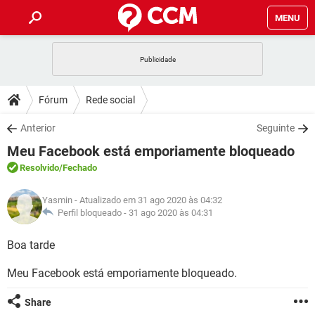
MENU
INÍCIO
JOGOS
WHATSAPP
DICAS
Fórum
Rede social
CELULAR
FACEBOOK
JOGOS
WHATSAPP
DOWNLOADS
Anterior
Seguinte
OUTLOOK
EXCEL
CELULAR
FACEBOOK
Meu Facebook está emporiamente bloqueado
INSTAGRAM
JOGOS
GMAIL
WHATSAPP
FÓRUM
OUTLOOK
EXCEL
Resolvido
/Fechado
GUIA DE COMPRAS
CELULAR
FACEBOOK
INSTAGRAM
JOGOS
GMAIL
WHATSAPP
GLOSSÁRIO
OUTLOOK
Yasmin
- Atualizado em 31 ago 2020 às 04:32
EXCEL
GUIA DE COMPRAS
CELULAR
FACEBOOK
Perfil bloqueado -
31 ago 2020 às 04:31
INSTAGRAM
JOGOS
GMAIL
WHATSAPP
OUTLOOK
EXCEL
Boa tarde
GUIA DE COMPRAS
CELULAR
FACEBOOK
INSTAGRAM
GMAIL
Meu Facebook está emporiamente bloqueado.
OUTLOOK
EXCEL
GUIA DE COMPRAS
INSTAGRAM
GMAIL
Share