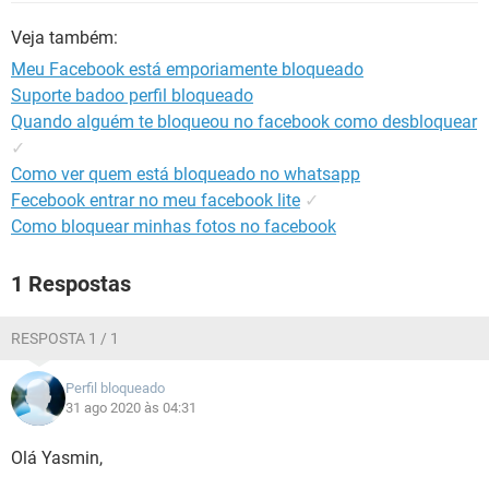
GUIA DE COMPRAS
Veja também:
Meu Facebook está emporiamente bloqueado
Suporte badoo perfil bloqueado
Quando alguém te bloqueou no facebook como desbloquear
✓
Como ver quem está bloqueado no whatsapp
Fecebook entrar no meu facebook lite
✓
Como bloquear minhas fotos no facebook
1 Respostas
RESPOSTA 1 / 1
Perfil bloqueado
31 ago 2020 às 04:31
Olá Yasmin,