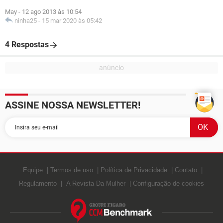
May
-
12 ago 2013 às 10:54
ninha25
-
15 mar 2020 às 05:42
4 Respostas
ASSINE NOSSA NEWSLETTER!
Equipe
Termos de uso
Política de Privacidade
Contato
Regulamento
A Revista Da Mulher
Configuração de cookies