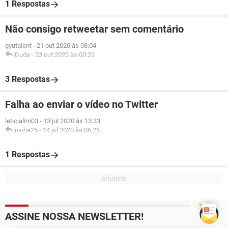
1 Respostas
Não consigo retweetar sem comentário
gyutalent
-
21 out 2020 às 08:04
Duda
-
23 out 2020 às 00:22
3 Respostas
Falha ao enviar o vídeo no Twitter
leticialim03
-
13 jul 2020 às 13:33
ninha25
-
14 jul 2020 às 06:26
1 Respostas
ASSINE NOSSA NEWSLETTER!