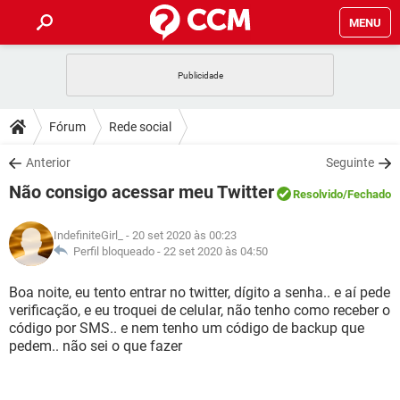
MENU
INÍCIO
JOGOS
WHATSAPP
DICAS
Fórum
Rede social
CELULAR
FACEBOOK
JOGOS
WHATSAPP
DOWNLOADS
Anterior
Seguinte
OUTLOOK
EXCEL
CELULAR
FACEBOOK
Não consigo acessar meu Twitter
INSTAGRAM
JOGOS
GMAIL
WHATSAPP
Resolvido
/Fechado
FÓRUM
OUTLOOK
EXCEL
GUIA DE COMPRAS
CELULAR
FACEBOOK
IndefiniteGirl_
- 20 set 2020 às 00:23
INSTAGRAM
JOGOS
GMAIL
WHATSAPP
GLOSSÁRIO
Perfil bloqueado -
22 set 2020 às 04:50
OUTLOOK
EXCEL
GUIA DE COMPRAS
CELULAR
FACEBOOK
INSTAGRAM
JOGOS
GMAIL
WHATSAPP
Boa noite, eu tento entrar no twitter, dígito a senha.. e aí pede
OUTLOOK
EXCEL
verificação, e eu troquei de celular, não tenho como receber o
GUIA DE COMPRAS
CELULAR
FACEBOOK
código por SMS.. e nem tenho um código de backup que
INSTAGRAM
GMAIL
pedem.. não sei o que fazer
OUTLOOK
EXCEL
GUIA DE COMPRAS
INSTAGRAM
GMAIL