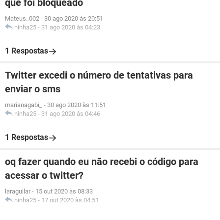
que foi bloqueado
Mateus_002
-
30 ago 2020 às 20:51
ninha25
-
31 ago 2020 às 04:23
1 Respostas
Twitter excedi o número de tentativas para
enviar o sms
marianagabi_
-
30 ago 2020 às 11:51
ninha25
-
31 ago 2020 às 04:46
1 Respostas
oq fazer quando eu não recebi o código para
acessar o twitter?
laraguilar
-
15 out 2020 às 08:33
ninha25
-
17 out 2020 às 04:51