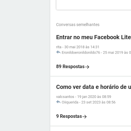
Conversas semelhantes
Entrar no meu Facebook Lite
rita
-
30 mai 2018 às 14:31
Eronildoeronildonildo76
-
25 mai 2019 às 0
89 Respostas
Como ver data e horário de
valcsantos
-
19 jan 2020 às 08:59
Oiiquerida
-
23 set 2023 às 08:56
9 Respostas