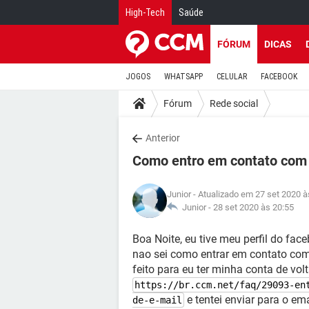
High-Tech
Saúde
FÓRUM
DICAS
JOGOS
WHATSAPP
CELULAR
FACEBOOK
Fórum
Rede social
Anterior
Como entro em contato com
Junior
- Atualizado em 27 set 2020 à
Junior -
28 set 2020 às 20:55
Boa Noite, eu tive meu perfil do fac
nao sei como entrar em contato com 
feito para eu ter minha conta de volt
https://br.ccm.net/faq/29093-en
e tentei enviar para o em
de-e-mail