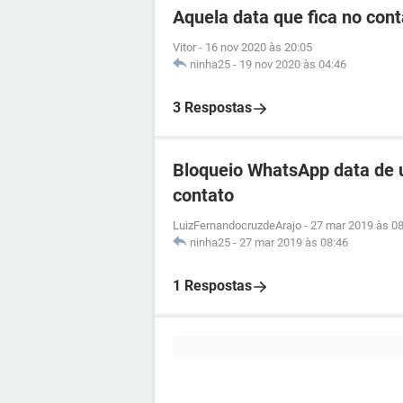
Aquela data que fica no cont
Vitor
-
16 nov 2020 às 20:05
ninha25
-
19 nov 2020 às 04:46
3 Respostas
Bloqueio WhatsApp data de 
contato
LuizFernandocruzdeArajo
-
27 mar 2019 às 08
ninha25
-
27 mar 2019 às 08:46
1 Respostas