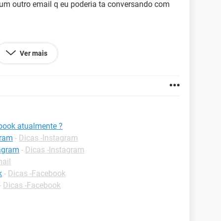
lgum outro email q eu poderia ta conversando com
Ver mais
183.121
book atualmente ?
gram
-
Dicas -Instagram
tagram
-
Dicas -Instagram
ail
k
-
Dicas -Facebook
-
Dicas -Facebook