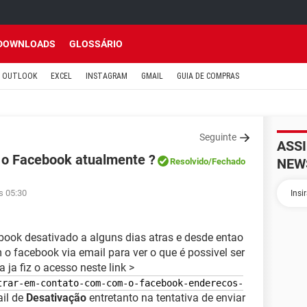
DOWNLOADS
GLOSSÁRIO
OUTLOOK
EXCEL
INSTAGRAM
GMAIL
GUIA DE COMPRAS
Seguinte
ASS
 o Facebook atualmente ?
NEW
Resolvido
/Fechado
s 05:30
ebook desativado a alguns dias atras e desde entao
o facebook via email para ver o que é possivel ser
a ja fiz o acesso neste link >
trar-em-contato-com-com-o-facebook-enderecos-
ail de
Desativação
entretanto na tentativa de enviar