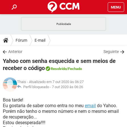
MENU
INÍCIO
JOGOS
WHATSAPP
DICAS
Fórum
E-mail
CELULAR
FACEBOOK
JOGOS
WHATSAPP
DOWNLOADS
Anterior
Seguinte
OUTLOOK
EXCEL
CELULAR
FACEBOOK
Yahoo com senha esquecida e sem meios de
INSTAGRAM
JOGOS
GMAIL
WHATSAPP
FÓRUM
OUTLOOK
EXCEL
receber o código
Resolvido
/Fechado
GUIA DE COMPRAS
CELULAR
FACEBOOK
INSTAGRAM
JOGOS
GMAIL
WHATSAPP
GLOSSÁRIO
OUTLOOK
EXCEL
Thais
- Atualizado em 7 out 2020 às 06:27
GUIA DE COMPRAS
CELULAR
FACEBOOK
Perfil bloqueado -
7 out 2020 às 06:26
INSTAGRAM
JOGOS
GMAIL
WHATSAPP
OUTLOOK
EXCEL
Boa tarde!
GUIA DE COMPRAS
CELULAR
FACEBOOK
INSTAGRAM
GMAIL
Eu gostaria de saber como entra no meu
email
do Yahoo.
OUTLOOK
EXCEL
Porém não tenho o mesmo número e nem o mesmo email
GUIA DE COMPRAS
de recuperação...
INSTAGRAM
GMAIL
Estou desesperada!!!!