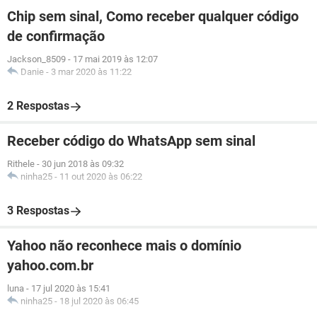
Chip sem sinal, Como receber qualquer código
de confirmação
Jackson_8509
-
17 mai 2019 às 12:07
Danie
-
3 mar 2020 às 11:22
2 Respostas
Receber código do WhatsApp sem sinal
Rithele
-
30 jun 2018 às 09:32
ninha25
-
11 out 2020 às 06:22
3 Respostas
Yahoo não reconhece mais o domínio
yahoo.com.br
luna
-
17 jul 2020 às 15:41
ninha25
-
18 jul 2020 às 06:45