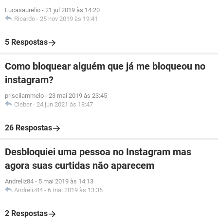
Lucasaurelio
-
21 jul 2019 às 14:20
Ricardo
-
25 nov 2019 às 19:41
5 Respostas
Como bloquear alguém que já me bloqueou no
instagram?
priscilammelo
-
23 mai 2019 às 23:45
Cleber
-
24 jun 2021 às 18:47
26 Respostas
Desbloquiei uma pessoa no Instagram mas
agora suas curtidas não aparecem
Andreliz84
-
5 mai 2019 às 14:13
Andreliz84
-
6 mai 2019 às 13:35
2 Respostas