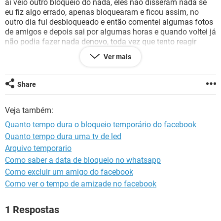
aí veio outro bloqueio do nada, eles não disseram nada se
GUIA DE COMPRAS
eu fiz algo errado, apenas bloquearam e ficou assim, no
outro dia fui desbloqueado e então comentei algumas fotos
de amigos e depois sai por algumas horas e quando voltei já
não podia fazer nada denovo, toda vez que tento reagir
aparece "você está temporariamente bloqueado de executar
Ver mais
essa ação", e nem vem falar que é porque comentei muitas
publicações e etc... porque na minha conta antiga eu fazia
isso com muito mais frequência e nunca fui bloqueado, já
Share
tentei entrar em contato com suporte mais como já é
esperado ELES NÃO RESPONDEM, nem se quer analisam
Veja também:
sua situação, já tô de saco cheio de passar por isso..... não
faz sentido, HA MAIS DE 7 DIAS e nada
Quanto tempo dura o bloqueio temporário do facebook
Quanto tempo dura uma tv de led
Arquivo temporario
Como saber a data de bloqueio no whatsapp
Configuração:
Android / Chrome 86.0.4240.99
Como excluir um amigo do facebook
Como ver o tempo de amizade no facebook
1 Respostas