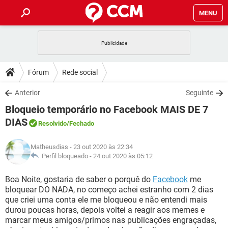
MENU
INÍCIO
JOGOS
WHATSAPP
DICAS
Fórum
Rede social
CELULAR
FACEBOOK
JOGOS
WHATSAPP
DOWNLOADS
Anterior
Seguinte
OUTLOOK
EXCEL
CELULAR
FACEBOOK
Bloqueio temporário no Facebook MAIS DE 7
INSTAGRAM
JOGOS
GMAIL
WHATSAPP
FÓRUM
OUTLOOK
EXCEL
DIAS
Resolvido
/Fechado
GUIA DE COMPRAS
CELULAR
FACEBOOK
INSTAGRAM
JOGOS
GMAIL
WHATSAPP
GLOSSÁRIO
OUTLOOK
EXCEL
Matheusdias
- 23 out 2020 às 22:34
GUIA DE COMPRAS
CELULAR
FACEBOOK
Perfil bloqueado -
24 out 2020 às 05:12
INSTAGRAM
JOGOS
GMAIL
WHATSAPP
OUTLOOK
EXCEL
Boa Noite, gostaria de saber o porquê do
Facebook
me
GUIA DE COMPRAS
CELULAR
FACEBOOK
INSTAGRAM
GMAIL
bloquear DO NADA, no começo achei estranho com 2 dias
OUTLOOK
EXCEL
que criei uma conta ele me bloqueou e não entendi mais
GUIA DE COMPRAS
durou poucas horas, depois voltei a reagir aos memes e
INSTAGRAM
GMAIL
marcar meus amigos/primos nas publicações engraçadas,