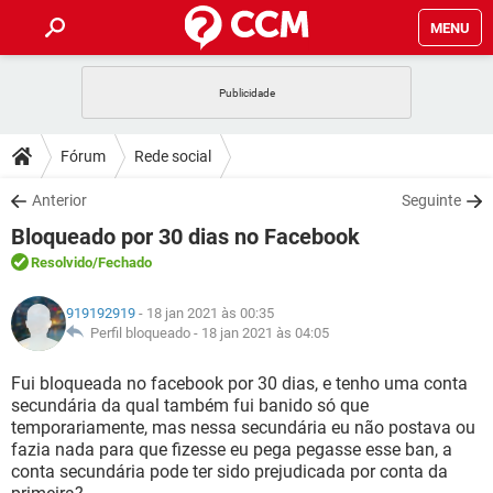
MENU
INÍCIO
JOGOS
WHATSAPP
DICAS
Fórum
Rede social
CELULAR
FACEBOOK
JOGOS
WHATSAPP
DOWNLOADS
Anterior
Seguinte
OUTLOOK
EXCEL
CELULAR
FACEBOOK
Bloqueado por 30 dias no Facebook
INSTAGRAM
JOGOS
GMAIL
WHATSAPP
FÓRUM
OUTLOOK
EXCEL
Resolvido
/Fechado
GUIA DE COMPRAS
CELULAR
FACEBOOK
INSTAGRAM
JOGOS
GMAIL
WHATSAPP
GLOSSÁRIO
OUTLOOK
919192919
- 18 jan 2021 às 00:35
EXCEL
GUIA DE COMPRAS
CELULAR
FACEBOOK
Perfil bloqueado -
18 jan 2021 às 04:05
INSTAGRAM
JOGOS
GMAIL
WHATSAPP
OUTLOOK
EXCEL
Fui bloqueada no facebook por 30 dias, e tenho uma conta
GUIA DE COMPRAS
CELULAR
FACEBOOK
secundária da qual também fui banido só que
INSTAGRAM
GMAIL
temporariamente, mas nessa secundária eu não postava ou
OUTLOOK
EXCEL
GUIA DE COMPRAS
fazia nada para que fizesse eu pega pegasse esse ban, a
INSTAGRAM
GMAIL
conta secundária pode ter sido prejudicada por conta da