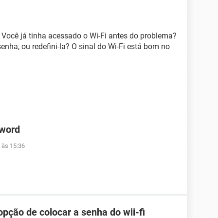
 Você já tinha acessado o Wi-Fi antes do problema?
enha, ou redefini-la? O sinal do Wi-Fi está bom no
 word
 às 15:36
pção de colocar a senha do wii-fi