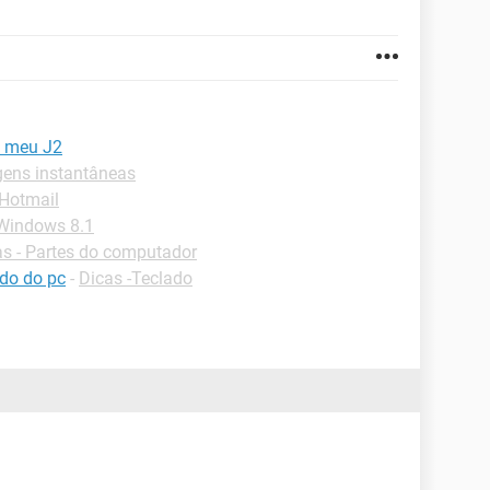
o meu J2
ens instantâneas
-Hotmail
-Windows 8.1
as - Partes do computador
ado do pc
-
Dicas -Teclado