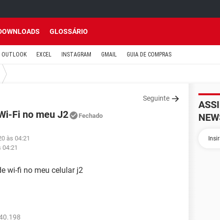
DOWNLOADS
GLOSSÁRIO
OUTLOOK
EXCEL
INSTAGRAM
GMAIL
GUIA DE COMPRAS
Seguinte
ASS
Wi-Fi no meu J2
NEW
Fechado
20 às 04:21
s 04:21
e wi-fi no meu celular j2
240.198