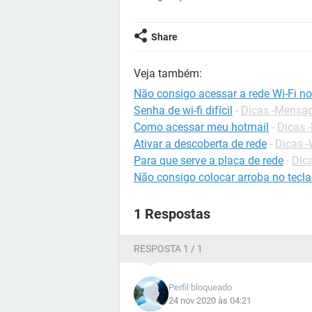
Share
Veja também:
Não consigo acessar a rede Wi-Fi n
Senha de wi-fi difícil
-
Dicas -Mensag
Como acessar meu hotmail
-
Dicas 
Ativar a descoberta de rede
-
Dicas 
Para que serve a placa de rede
-
Dic
Não consigo colocar arroba no tecl
1 Respostas
RESPOSTA 1 / 1
Perfil bloqueado
24 nov 2020 às 04:21