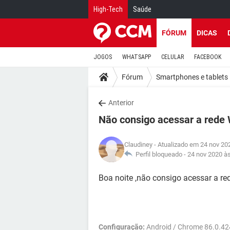
High-Tech
Saúde
FÓRUM
DICAS
JOGOS
WHATSAPP
CELULAR
FACEBOOK
Fórum
Smartphones e tablets
Anterior
Não consigo acessar a rede 
Claudiney
- Atualizado em 24 nov 20
Perfil bloqueado -
24 nov 2020 à
Boa noite ,não consigo acessar a red
Configuração:
Android / Chrome 86.0.4