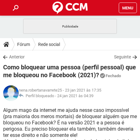
MENU
INÍCIO
JOGOS
WHATSAPP
DICAS
Fórum
Rede social
CELULAR
FACEBOOK
JOGOS
WHATSAPP
DOWNLOADS
Anterior
Seguinte
OUTLOOK
EXCEL
CELULAR
FACEBOOK
Como bloquear uma pessoa (perfil pessoal) que
INSTAGRAM
JOGOS
GMAIL
WHATSAPP
FÓRUM
OUTLOOK
EXCEL
me bloqueou no Facebook (2021)?
Fechado
GUIA DE COMPRAS
CELULAR
FACEBOOK
INSTAGRAM
JOGOS
GMAIL
WHATSAPP
GLOSSÁRIO
OUTLOOK
EXCEL
nena.robertanavarrete25
- 23 jan 2021 às 17:35
GUIA DE COMPRAS
CELULAR
FACEBOOK
Perfil bloqueado -
24 jan 2021 às 04:39
INSTAGRAM
JOGOS
GMAIL
WHATSAPP
OUTLOOK
EXCEL
Algum mago da internet me ajuda nesse caso impossível
GUIA DE COMPRAS
CELULAR
FACEBOOK
INSTAGRAM
GMAIL
(pra maioria dos meros mortais) de bloquear alguém que me
OUTLOOK
EXCEL
bloqueou no Facebook? É na versão 2021 e a pessoa é
GUIA DE COMPRAS
perigosa. Eu preciso bloquear ela também, também deveria
INSTAGRAM
GMAIL
ter esse direito e não somente ele!