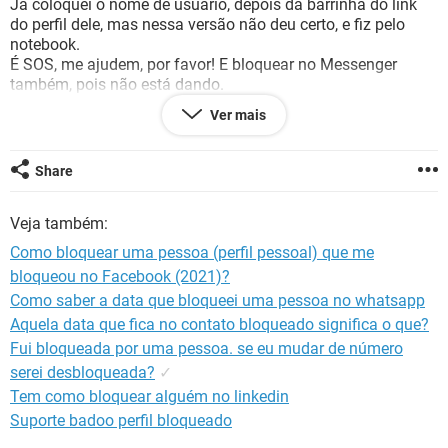
Já coloquei o nome de usuário, depois da barrinha do link
GUIA DE COMPRAS
do perfil dele, mas nessa versão não deu certo, e fiz pelo
notebook.
É SOS, me ajudem, por favor! E bloquear no Messenger
também, pois não está dando.
Ver mais
Tenho um iPhone 6S Plus.
Roberta
Share
Veja também:
Como bloquear uma pessoa (perfil pessoal) que me
Configuração:
iPhone / Safari 14.0.2
bloqueou no Facebook (2021)?
Como saber a data que bloqueei uma pessoa no whatsapp
Aquela data que fica no contato bloqueado significa o que?
Fui bloqueada por uma pessoa. se eu mudar de número
serei desbloqueada?
✓
Tem como bloquear alguém no linkedin
Suporte badoo perfil bloqueado