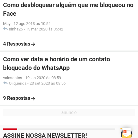
Como desbloquear alguém que me bloqueou no
Face
May
-
12 ago 2013 às 10:54
ninha25
-
15 mar 2020 às 05:42
4 Respostas
Como ver data e horário de um contato
bloqueado do WhatsApp
valcsantos
-
19 jan 2020 às 08:59
Oiiquerida
-
23 set 2023 às 08:56
9 Respostas
ASSINE NOSSA NEWSLETTER!