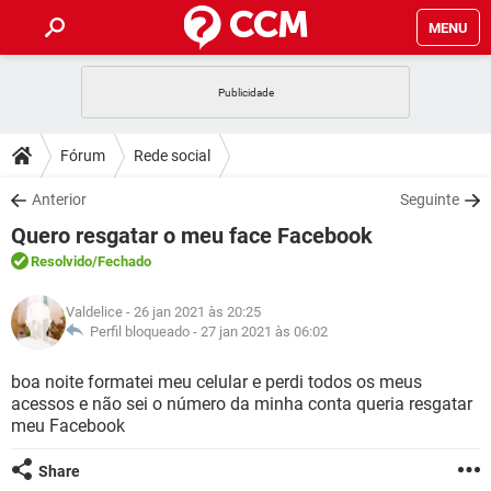
MENU
INÍCIO
JOGOS
WHATSAPP
DICAS
Fórum
Rede social
CELULAR
FACEBOOK
JOGOS
WHATSAPP
DOWNLOADS
Anterior
Seguinte
OUTLOOK
EXCEL
CELULAR
FACEBOOK
Quero resgatar o meu face Facebook
INSTAGRAM
JOGOS
GMAIL
WHATSAPP
FÓRUM
OUTLOOK
EXCEL
Resolvido
/Fechado
GUIA DE COMPRAS
CELULAR
FACEBOOK
INSTAGRAM
JOGOS
GMAIL
WHATSAPP
GLOSSÁRIO
OUTLOOK
Valdelice
- 26 jan 2021 às 20:25
EXCEL
GUIA DE COMPRAS
CELULAR
FACEBOOK
Perfil bloqueado -
27 jan 2021 às 06:02
INSTAGRAM
JOGOS
GMAIL
WHATSAPP
OUTLOOK
EXCEL
boa noite formatei meu celular e perdi todos os meus
GUIA DE COMPRAS
CELULAR
FACEBOOK
acessos e não sei o número da minha conta queria resgatar
INSTAGRAM
GMAIL
meu Facebook
OUTLOOK
EXCEL
GUIA DE COMPRAS
INSTAGRAM
GMAIL
Share