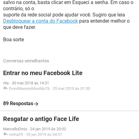
salvo na conta, basta clicar em Esqueci a senha. Em caso o
contrário, só o
suporte da rede social pode ajudar você. Sugiro que leia
Desbloquear a conta do Facebook
para entender melhor o
que deve fazer.
Boa sorte
Conversas semelhantes
Entrar no meu Facebook Lite
rita
-
30 mai 2018 às 14:31
Eronildoeronildonildo76
-
25 mai 2019 às 01:30
89 Respostas
Resgatar o antigo Face Life
MarcelloDiniz
-
24 jan 2019 às 20:02
ninha25
-
25 jan 2019 às 04:37