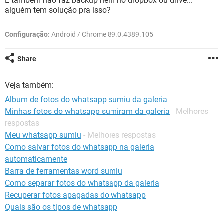
E também não faz backup nem no dropbox ou drive...
GUIA DE COMPRAS
alguém tem solução pra isso?
Configuração:
Android / Chrome 89.0.4389.105
Share
Veja também:
Album de fotos do whatsapp sumiu da galeria
Minhas fotos do whatsapp sumiram da galeria
- Melhores
respostas
Meu whatsapp sumiu
- Melhores respostas
Como salvar fotos do whatsapp na galeria
automaticamente
Barra de ferramentas word sumiu
Como separar fotos do whatsapp da galeria
Recuperar fotos apagadas do whatsapp
Quais são os tipos de whatsapp