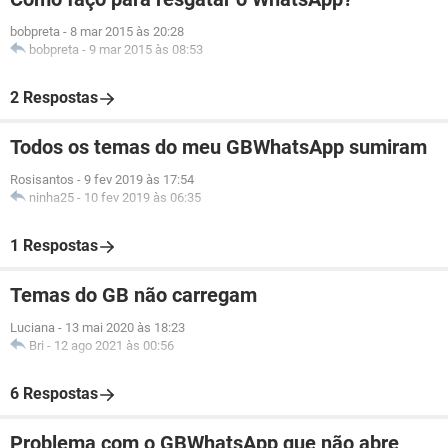
bobpreta
-
8 mar 2015 às 20:28
bobpreta
-
9 mar 2015 às 08:53
2 Respostas
Todos os temas do meu GBWhatsApp sumiram
Rosisantos
-
9 fev 2019 às 17:54
ninha25
-
10 fev 2019 às 06:35
1 Respostas
Temas do GB não carregam
Luciana
-
13 mai 2020 às 18:23
Bri
-
12 ago 2021 às 00:56
6 Respostas
Problema com o GBWhatsApp que não abre