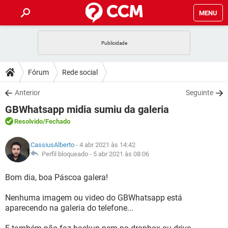
MENU
INÍCIO
JOGOS
WHATSAPP
DICAS
Fórum
Rede social
CELULAR
FACEBOOK
JOGOS
WHATSAPP
DOWNLOADS
Anterior
Seguinte
OUTLOOK
EXCEL
CELULAR
FACEBOOK
GBWhatsapp midia sumiu da galeria
INSTAGRAM
JOGOS
GMAIL
WHATSAPP
FÓRUM
OUTLOOK
EXCEL
Resolvido
/Fechado
GUIA DE COMPRAS
CELULAR
FACEBOOK
INSTAGRAM
JOGOS
GMAIL
WHATSAPP
GLOSSÁRIO
OUTLOOK
CassiusAlberto
- 4 abr 2021 às 14:42
EXCEL
GUIA DE COMPRAS
CELULAR
FACEBOOK
Perfil bloqueado -
5 abr 2021 às 08:06
INSTAGRAM
JOGOS
GMAIL
WHATSAPP
OUTLOOK
EXCEL
Bom dia, boa Páscoa galera!
GUIA DE COMPRAS
CELULAR
FACEBOOK
INSTAGRAM
GMAIL
Nenhuma imagem ou video do GBWhatsapp está
OUTLOOK
EXCEL
GUIA DE COMPRAS
aparecendo na galeria do telefone...
INSTAGRAM
GMAIL