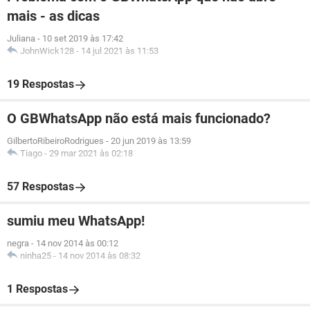
mais - as dicas
Juliana
-
10 set 2019 às 17:42
JohnWick128
-
14 jul 2021 às 11:53
19 Respostas
O GBWhatsApp não está mais funcionado?
GilbertoRibeiroRodrigues
-
20 jun 2019 às 13:59
Tiago
-
29 mar 2021 às 02:18
57 Respostas
sumiu meu WhatsApp!
negra
-
14 nov 2014 às 00:12
ninha25
-
14 nov 2014 às 08:32
1 Respostas