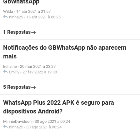
GbWhatsApp
Wilda
-
14 abr 2021 à 21:57
ninha25
-
16 abr 2021 à 06:25
1 Respostas
Notificações do GBWhatsApp não aparecem
mais
Edilaine
-
20 mar 2021 à 23:27
Emilly
-
27 fev 2022 à 19:38
5 Respostas
WhatsApp Plus 2022 APK é seguro para
dispositivos Android?
MinnieDavidson
-
30 ago 2021 à 00:24
ninha25
-
30 ago 2021 à 06:24