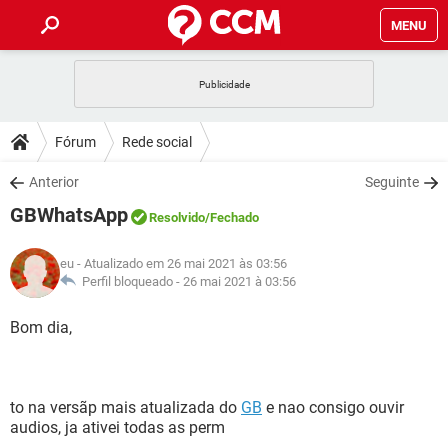
MENU
INÍCIO
JOGOS
WHATSAPP
DICAS
Fórum
Rede social
CELULAR
FACEBOOK
JOGOS
WHATSAPP
DOWNLOADS
Anterior
Seguinte
OUTLOOK
EXCEL
CELULAR
FACEBOOK
GBWhatsApp
INSTAGRAM
JOGOS
GMAIL
WHATSAPP
Resolvido
/Fechado
FÓRUM
OUTLOOK
EXCEL
GUIA DE COMPRAS
CELULAR
FACEBOOK
eu
- Atualizado em 26 mai 2021 às 03:56
INSTAGRAM
JOGOS
GMAIL
WHATSAPP
GLOSSÁRIO
Perfil bloqueado -
26 mai 2021 à 03:56
OUTLOOK
EXCEL
GUIA DE COMPRAS
CELULAR
FACEBOOK
INSTAGRAM
JOGOS
GMAIL
WHATSAPP
Bom dia,
OUTLOOK
EXCEL
GUIA DE COMPRAS
CELULAR
FACEBOOK
INSTAGRAM
GMAIL
OUTLOOK
EXCEL
GUIA DE COMPRAS
to na versãp mais atualizada do
GB
e nao consigo ouvir
INSTAGRAM
GMAIL
audios, ja ativei todas as perm