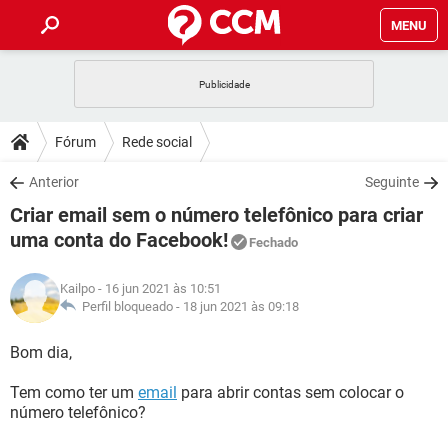
MENU
INÍCIO
JOGOS
WHATSAPP
DICAS
Fórum
Rede social
CELULAR
FACEBOOK
JOGOS
WHATSAPP
DOWNLOADS
Anterior
Seguinte
OUTLOOK
EXCEL
CELULAR
FACEBOOK
Criar email sem o número telefônico para criar
INSTAGRAM
JOGOS
GMAIL
WHATSAPP
FÓRUM
OUTLOOK
EXCEL
uma conta do Facebook!
Fechado
GUIA DE COMPRAS
CELULAR
FACEBOOK
INSTAGRAM
JOGOS
GMAIL
WHATSAPP
GLOSSÁRIO
OUTLOOK
EXCEL
Kailpo
- 16 jun 2021 às 10:51
GUIA DE COMPRAS
CELULAR
FACEBOOK
Perfil bloqueado -
18 jun 2021 às 09:18
INSTAGRAM
JOGOS
GMAIL
WHATSAPP
OUTLOOK
EXCEL
Bom dia,
GUIA DE COMPRAS
CELULAR
FACEBOOK
INSTAGRAM
GMAIL
OUTLOOK
EXCEL
Tem como ter um
email
para abrir contas sem colocar o
GUIA DE COMPRAS
número telefônico?
INSTAGRAM
GMAIL