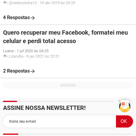
@Helenziinha12
-
10 abr 2019 às 20:23
4 Respostas
Quero recuperar meu Facebook, formatei meu
celular e perdi total acesso
Luana
-
1 jul 2020 às 04:25
Lizandra
-
9 jan 2021 às 22:51
2 Respostas
ASSINE NOSSA NEWSLETTER!