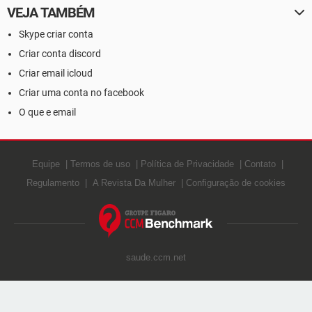
VEJA TAMBÉM
Skype criar conta
Criar conta discord
Criar email icloud
Criar uma conta no facebook
O que e email
Equipe
Termos de uso
Política de Privacidade
Contato
Regulamento
A Revista Da Mulher
Configuração de cookies
saude.ccm.net