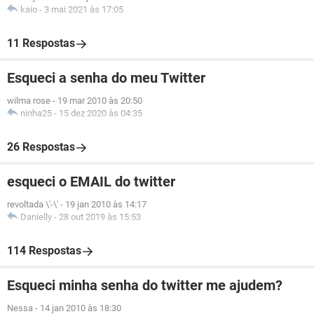
kaio
-
3 mai 2021 às 17:05
11 Respostas
Esqueci a senha do meu Twitter
wilma rose
-
19 mar 2010 às 20:50
ninha25
-
15 dez 2020 às 04:35
26 Respostas
esqueci o EMAIL do twitter
revoltada \'-\'
-
19 jan 2010 às 14:17
Danielly
-
28 out 2019 às 15:53
114 Respostas
Esqueci minha senha do twitter me ajudem?
Nessa
-
14 jan 2010 às 18:30