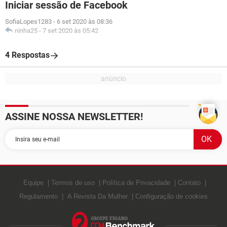
Iniciar sessão de Facebook
SofiaLopes1283
-
6 set 2020 às 08:36
ninha25
-
7 set 2020 às 05:42
4 Respostas
ASSINE NOSSA NEWSLETTER!
Equipe
Termos de uso
Política de Privacidade
Contato
Regulamento
A Revista Da Mulher
Configuração de cookies