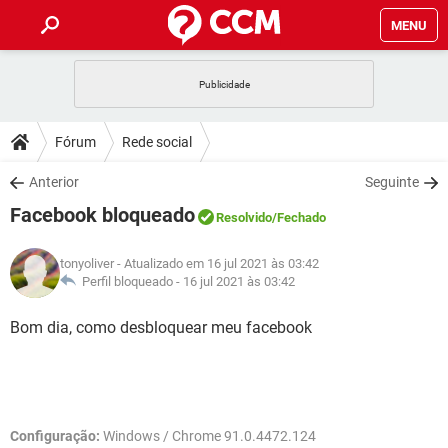
MENU
INÍCIO
JOGOS
WHATSAPP
DICAS
Fórum
Rede social
CELULAR
FACEBOOK
JOGOS
WHATSAPP
DOWNLOADS
Anterior
Seguinte
OUTLOOK
EXCEL
CELULAR
FACEBOOK
Facebook bloqueado
INSTAGRAM
JOGOS
GMAIL
WHATSAPP
Resolvido
/Fechado
FÓRUM
OUTLOOK
EXCEL
GUIA DE COMPRAS
CELULAR
FACEBOOK
tonyoliver
- Atualizado em 16 jul 2021 às 03:42
INSTAGRAM
JOGOS
GMAIL
WHATSAPP
GLOSSÁRIO
Perfil bloqueado -
16 jul 2021 às 03:42
OUTLOOK
EXCEL
GUIA DE COMPRAS
CELULAR
FACEBOOK
INSTAGRAM
JOGOS
GMAIL
WHATSAPP
Bom dia, como desbloquear meu facebook
OUTLOOK
EXCEL
GUIA DE COMPRAS
CELULAR
FACEBOOK
INSTAGRAM
GMAIL
OUTLOOK
EXCEL
GUIA DE COMPRAS
INSTAGRAM
GMAIL
Configuração:
Windows / Chrome 91.0.4472.124