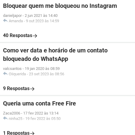
Bloquear quem me bloqueou no Instagram
danieljapor
-
2 jun 2021 às 14:40
Amanda
-
9 out 2023 às 14:59
40 Respostas
Como ver data e horário de um contato
bloqueado do WhatsApp
valcsantos
-
19 jan 2020 às 08:59
Oiiquerida
-
23 set 2023 às 08:56
9 Respostas
Queria uma conta Free Fire
Zaca2006
-
17 fev 2022 às 13:14
ninha25
-
19 fev 2022 às 05:50
1 Respostas